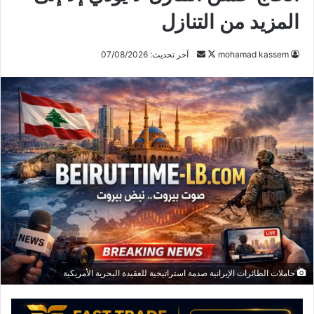
المزيد من التنازل
mohamad kassem
ت
أ
آخر تحديث: 07/08/2026
ا
ر
ب
س
ع
ل
ع
ب
ل
ر
ى
ي
X
د
ا
إ
ل
ك
ت
ر
حاملات الطائرات الإيرانية صدمة استراتيجية للعقيدة البحرية الأمريكية
و
ن