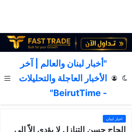
"أخبار لبنان والعالم | آخر
الأخبار العاجلة والتحليلات
الوضع المظلم
تسجيل الدخول
الق
- BeirutTime"
اخبار لبنان
الحاج حسن التنازل لا يؤدي إلاّ إلى