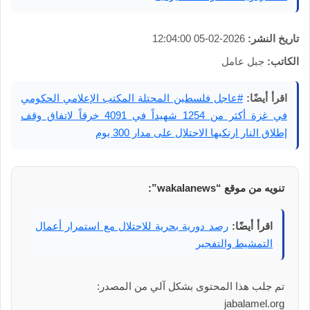
تاريخ النشر:
2026-02-05 12:04:00
الكاتب:
جبل عامل
اقرأ أيضًا:
#عاجل فلسطين المحتلة المكتب الإعلامي الحكومي
في غزة أكثر من 1254 شهيداً في 4091 خرقاً لاتفاق وقف
إطلاق النار ارتكبها الاحتلال على مدار 300 يوم
تنويه من موقع “wakalanews”:
اقرأ أيضًا:
رصد دورية بحرية للاحتلال مع استمرار أعمال
التمشيط والتفجير
تم جلب هذا المحتوى بشكل آلي من المصدر:
jabalamel.org