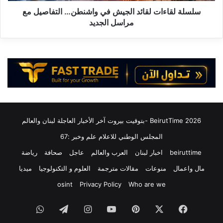
ء
ي
ا
سلسلة لقاءات لقائد الجيش في واشنطن… التفاصيل مع
ج
ت
مراسل الجديد
د
ل
د
ق
و
ا
ن
ئ
ا
د
ل
ا
ع
ل
ه
ج
د
ي
2026 BeirutTime -بتوقيت بيروت آخر الأخبار العاجلة لبنان والعالم
م
ش
ع
ف
المجلس الوطني للاعلام علم وخبر :67
ا
ي
beiruttime
اخبار لبنان
العرب والعالم
عاجل
صحافة
رياضة
ل
و
ا
ا
مال واعمال
منوعات
مقالات مترجمة
العلوم و التكنولوجيا
ميديا
م
ش
osint
Privacy Policy
Who are we
ا
ن
م
ط
فيسبوك
‫X
بينتيريست
‫YouTube
انستقرام
تيلقرام
واتساب
ا
ن
ل
…