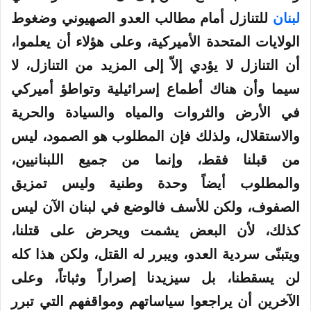
لبنان
للتنازل أمام مطالب العدو الصهيوني وضغوط
الولايات المتحدة الأميركية، وعلى هؤلاء أن يعلموا،
أن التنازل لا يؤدي إلاّ إلى المزيد من التنازل، لا
سيما وأن هناك أطماع إسرائيلية وتواطؤ أميركي
في الأرض والثروات والمياه والسيادة والحرية
والاستقلال، ولذلك فإن المطلوب هو الصمود، ليس
من قبلنا فقط، وإنما من جميع اللبنانيين،
والمطلوب أيضاً وحدة وطنية وليس تمزيق
الصفوف، ولكن للأسف فالوضع في لبنان الآن ليس
كذلك، لأن البعض يشمت ويحرض على قتلنا،
ويتبنّى سردية العدو، ويبرر له القتل، ولكن هذا كله
لن يسقطنا، بل سيزيدنا إصراراً وثباتاً، وعلى
الآخرين أن يراجعوا سياساتهم ومواقفهم التي تبرر