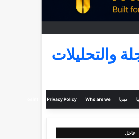
جلة والتحليلات
ا
ميديا
Who are we
Privacy Policy
osint
عاجل