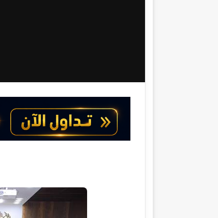
ك
ت
ر
و
ن
ي
ا