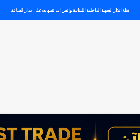
قناة انذار الجبهة الداخلية اللبنانية واتس اب تنبيهات على مدار الساعة