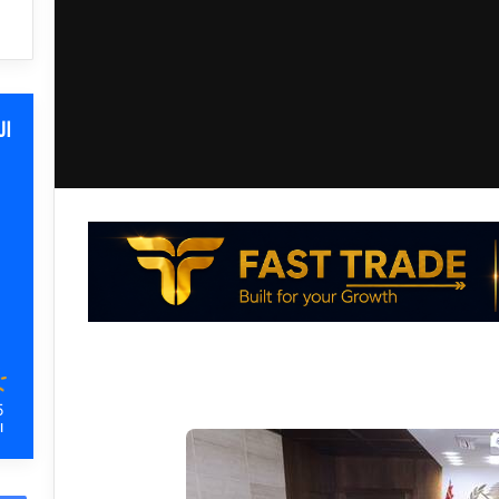
ا
5
ا