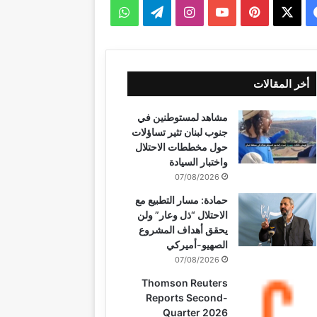
ف
ب
ا
ت
و
ي
X
ي
Y
ن
ي
ا
س
ن
o
س
ل
ت
أخر المقالات
ب
ت
u
ت
ق
س
مشاهد لمستوطنين في
و
ي
T
ق
ر
ا
جنوب لبنان تثير تساؤلات
حول مخططات الاحتلال
ك
ر
u
ر
ا
ب
واختبار السيادة
07/08/2026
ي
b
ا
م
حمادة: مسار التطبيع مع
س
e
م
الاحتلال “ذل وعار” ولن
يحقق أهداف المشروع
ت
الصهيو-أميركي
07/08/2026
Thomson Reuters
Reports Second-
Quarter 2026