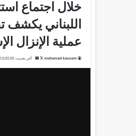
خلال اجتماع استث
اللبناني يكشف ت
عملية الإنزال الإ
mohamad kassem
ت
أ
آخر تحديث: 07/03/2026
ا
ر
ب
س
ع
ل
ع
ب
ل
ر
ى
ي
X
د
ا
إ
ل