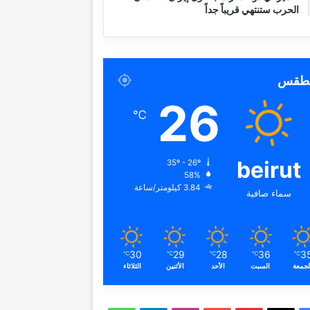
الحرب ستنتهي قريباً جداً
لطقس
26
℃
beirut
35º - 26º
58%
3.84 كيلومتر/ساعة
سماء صافية
30
29
28
36
3
℃
℃
℃
℃
℃
لجمعة
السبت
الأحد
الأثنين
الثلاثاء