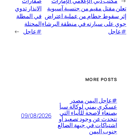
←
مكتب دبي الإعلامي الإمارات
صفارات
تعلن مقتل مقيم من جنسية آسيوية
الانذار تدوي
إثر سقوط حطام من عملية اعتراض
في المطلة
جوي على سيارته في منطقة البرشاء
المحتلة
#عاجل
#عاجل
→
MORE POSTS
#عاجل اليمن مصدر
عسكري يمني لوكالة سبأ
بصنعاء لاصحة للأنباء التي
09/08/2026
تتحدث عن وجود تصعيد أو
اشتباكات في جبهة الضالع
جنوب اليمن