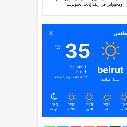
ومجهولين في ريف إدلب الجنوبي…
لطقس
35
℃
beirut
35º - 30º
61%
4.04 كيلومتر/ساعة
سماء صافية
30
30
29
35
3
℃
℃
℃
℃
℃
لسبت
الأحد
الأثنين
الثلاثاء
الأربعاء