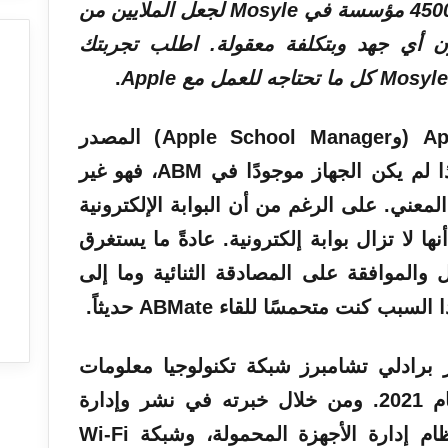
بسلاسة وتلقائية. تثق أكثر من 45000 مؤسسة في Mosyle لجعل الملايين من
لعمل دون أي جهد وبتكلفة معقولة. اطلب تجربتك
.
Ap
Manager (وApple School Manager) المصدر
الحقيقي لإدارة أجهزة Apple. إذا لم يكن الجهاز موجودًا في ABM، فهو غير
معني. على الرغم من أن البوابة الإلكترونية
ا لا تزال بوابة إلكترونية. عادةً ما يستغرق
 والموافقة على المصادقة الثنائية وما إلى
ذا السبب كنت متحمسًا للقاء
ABMate
حديثاً.
 برادلي تشامبرز شبكة تكنولوجيا معلومات
مؤسسية من عام 2009 إلى عام 2021. ومن خلال خبرته في نشر وإدارة
جدران الحماية، والمحولات، ونظام إدارة الأجهزة المحمولة، وشبكة Wi-Fi