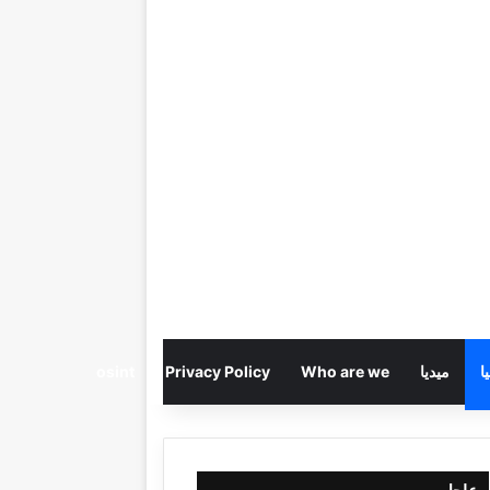
ا
ميديا
Who are we
Privacy Policy
osint