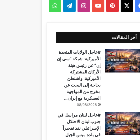
‫X
فيسبوك
بينتيريست
‫YouTube
انستقرام
تيلقرام
واتساب
أخر المقالات
#عاجل الولايات المتحدة
الأميركية: شبكة “سي إن
إن” عن رئيس هيئة
الأركان المشتركة
الأميركية: واشنطن
بحاجة إلى البحث عن
مخرج من المواجهة
العسكرية مع إيران…
08/08/2026
#عاجل لبنان مراسل في
جنوب لبنان الاحتلال
الإسرائيلي نفذ تفجيراً
في بلدة ميس الجبل