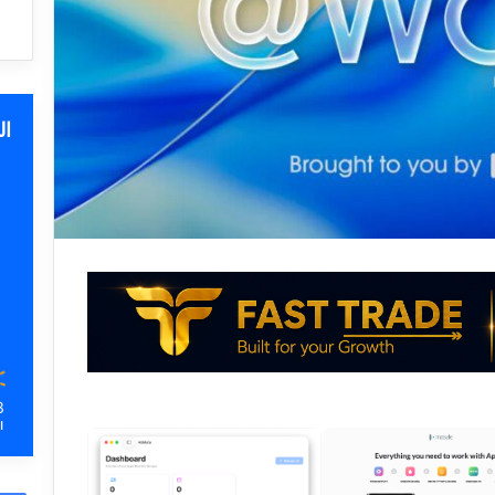
ا
3
ا