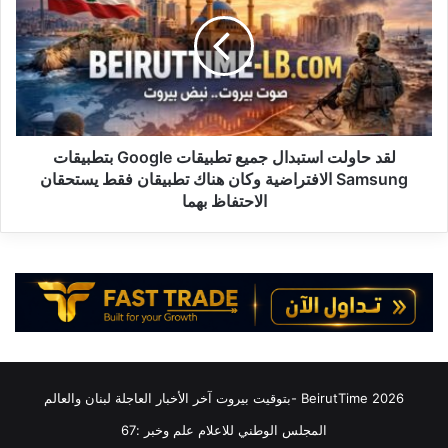
ص
د
د
ح
1
ا
5
و
ص
ل
ا
ت
ر
ا
و
س
لقد حاولت استبدال جميع تطبيقات Google بتطبيقات
خ
ت
Samsung الافتراضية وكان هناك تطبيقان فقط يستحقان
ا
ب
الاحتفاظ بهما
ب
د
ا
ا
ل
ل
ي
ج
س
م
ت
ي
ي
ع
ا
ت
ط
2026 BeirutTime -بتوقيت بيروت آخر الأخبار العاجلة لبنان والعالم
ب
ي
المجلس الوطني للاعلام علم وخبر :67