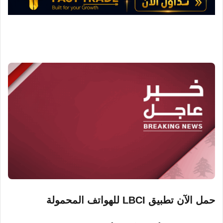
و
ن
ي
ا
حمل الآن تطبيق LBCI للهواتف المحمولة