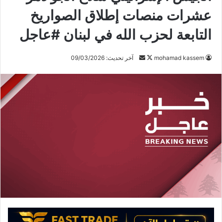
عشرات منصات إطلاق الصواريخ
التابعة لحزب الله في لبنان #عاجل
mohamad kassem
ت
أ
آخر تحديث: 09/03/2026
ا
ر
ب
س
ع
ل
ع
ب
ل
ر
ى
ي
X
د
ا
إ
ل
ك
ت
ر