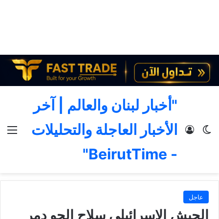
"أخبار لبنان والعالم | آخر
الأخبار العاجلة والتحليلات
الوضع المظلم
تسجيل الدخول
الق
- BeirutTime"
عاجل
الجيش الإسرائيلي سلاح الجو دمر