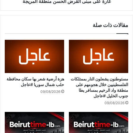
ا
ن
غارة على مبنى القرض الحسن منطقة المريجة
ن
ى
ي
ا
؟
ل
مقالات ذات صلة
ق
ر
ض
ا
ل
ح
س
ن
م
مستوطنون يشعلون النار بممتلكات
هزة أرضية شعر بها سكان محافظة
ن
الفلسطينيين خلال هجومهم على
حلب شمال سوريا #عاجل
ط
منطقة واد الرخيم بمسافر يطا
09/08/2026
ق
جنوب الخليل #عاجل
ة
09/08/2026
ا
ل
م
ر
ي