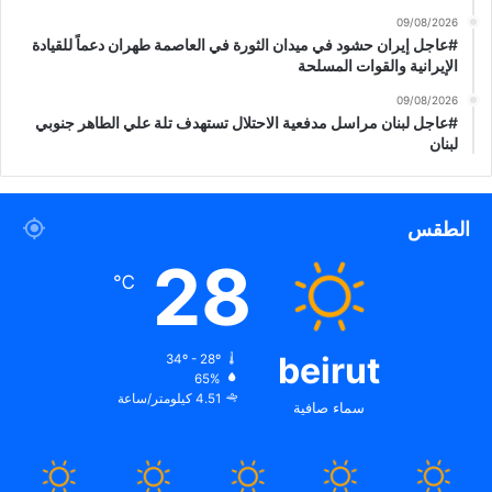
09/08/2026
#عاجل إيران حشود في ميدان الثورة في العاصمة طهران دعماً للقيادة
الإيرانية والقوات المسلحة
09/08/2026
#عاجل لبنان مراسل مدفعية الاحتلال تستهدف تلة علي الطاهر جنوبي
لبنان
الطقس
28
℃
beirut
34º - 28º
65%
4.51 كيلومتر/ساعة
سماء صافية