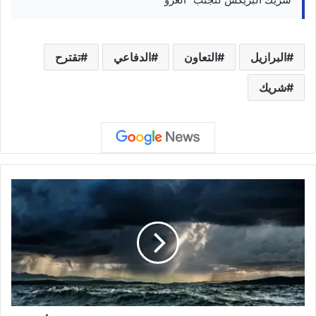
البرازيل
التعاون
الدفاعي
تقترح
شريك
جزيرة
صغيرة
تكشف
عن
تغير
هائل
في
محرك
مناخ