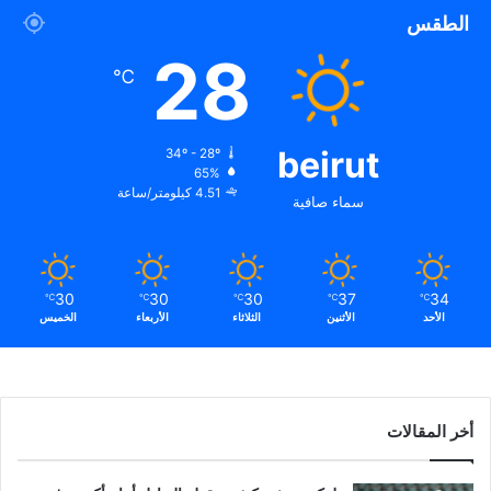
الطقس
28
℃
beirut
34º - 28º
65%
4.51 كيلومتر/ساعة
سماء صافية
30
30
30
37
34
℃
℃
℃
℃
℃
الأحد
الأثنين
الثلاثاء
الأربعاء
الخميس
أخر المقالات