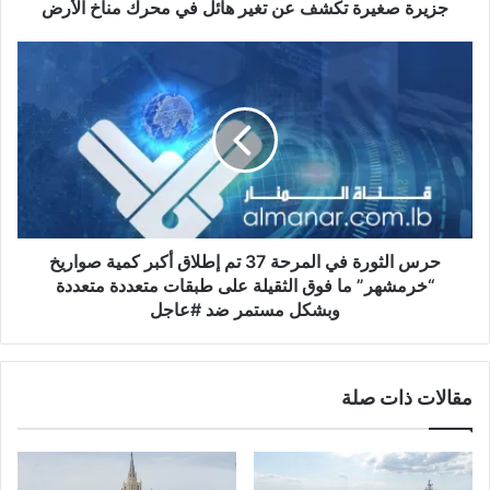
الأرض
جزيرة صغيرة تكشف عن تغير هائل في محرك مناخ الأرض
حرس
الثورة
في
المرحة
37
تم
إطلاق
أكبر
كمية
صواريخ
حرس الثورة في المرحة 37 تم إطلاق أكبر كمية صواريخ
“خرمشهر”
“خرمشهر” ما فوق الثقيلة على طبقات متعددة متعددة
ما
وبشكل مستمر ضد #عاجل
فوق
الثقيلة
على
مقالات ذات صلة
طبقات
متعددة
متعددة
وبشكل
مستمر