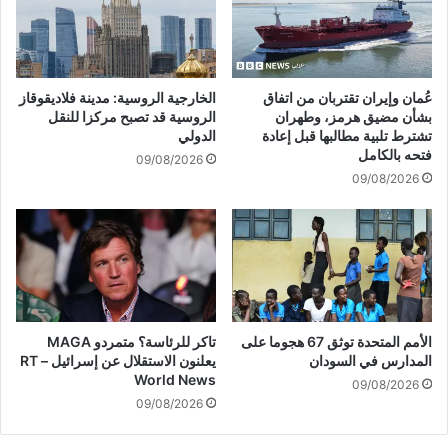
ضد
#عاجل
عُمان وإيران تقتربان من اتفاق
الخارجية الروسية: مدينة فلاديقوقاز
بشأن مضيق هرمز، وطهران
الروسية قد تصبح مركزا للنقل
تشترط تلبية مطالبها قبل إعادة
الدولي
فتحه بالكامل
09/08/2026
09/08/2026
الأمم المتحدة توثق 67 هجوما على
تاكر للرئاسة؟ متمردو MAGA
المدارس في السودان
يعلنون الاستقلال عن إسرائيل – RT
World News
09/08/2026
09/08/2026