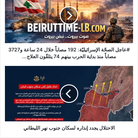
الإسرائيليّة:
192
مصاباً
خلال
24
ساعة
و3727
مصاباً
#عاجل الصحّة الإسرائيليّة: 192 مصاباً خلال 24 ساعة و3727
منذ
مصاباً منذ بداية الحرب بينهم 74 يتلقّون العلاج...
بداية
الحرب
الاحتلال
بينهم
يجدد
74
إنذاره
يتلقّون
لسكان
العلاج...
جنوب
نهر
الليطاني
الاحتلال يجدد إنذاره لسكان جنوب نهر الليطاني