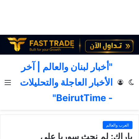
"أخبار لبنان والعالم | آخر
الأخبار العاجلة والتحليلات
الوضع المظلم
تسجيل الدخول
الق
- BeirutTime"
العرب والعالم
باراك: لم نحث سوريا على