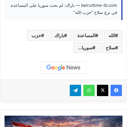
beiruttime-lb.com — باراك: لم نحث سوريا على المساعدة
في نزع سلاح “حزب الله”
الله
المساعدة
باراك
حزب
سلاح
سوريا…
واتساب
تيلقرام
#عاجل
الصحّة