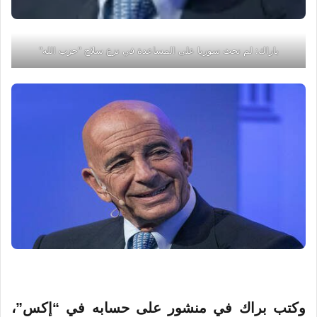
باراك: لم نحث سوريا على المساعدة في نزع سلاح "حزب الله"
وكتب براك في منشور على حسابه في “إكس”،