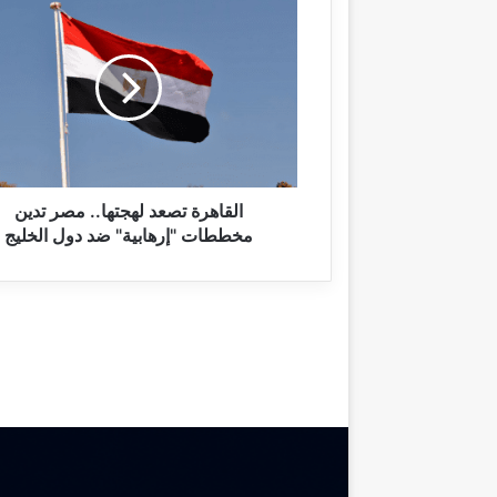
ل
ق
ا
ه
ر
ة
ت
ص
ع
القاهرة تصعد لهجتها.. مصر تدين
د
مخططات "إرهابية" ضد دول الخليج
ل
ه
ج
ت
ه
ا
.
.
م
ص
ر