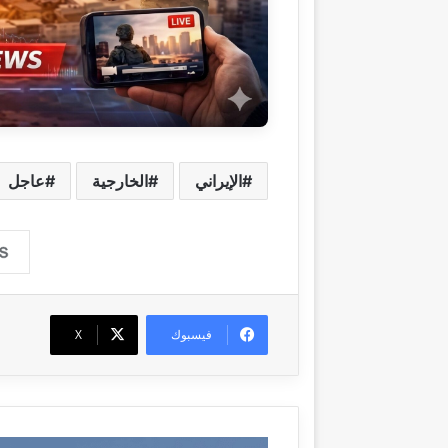
الإيراني
الخارجية
عاجل
فيسبوك
‫X
ا