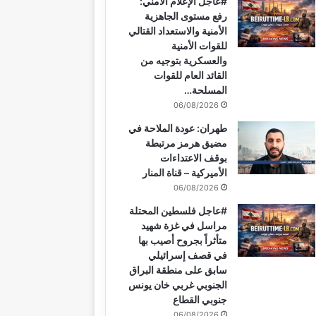
#عاجل الإعلام الأمني:
و
ي
T
ق
ر
ا
رفع مستوى الجاهزية
الأمنية والاستعداد القتالي
ك
ر
u
ر
ا
ب
للقوات الأمنية
والعسكرية بتوجيه من
ي
b
ا
م
القائد العام للقوات
المسلحة…
س
e
م
06/08/2026
ت
طهران: عودة الملاحة في
مضيق هرمز مرتبطة
بوقف الاعتداءات
الأميركية – قناة المنار
06/08/2026
#عاجل فلسطين المحتلة
مراسل في غزة شهيد
متأثراً بجروح أصيب بها
في قصف إسرائيلي
سابق على منطقة البراق
الجنوبي غربي خان يونس
جنوبي القطاع
06/08/2026