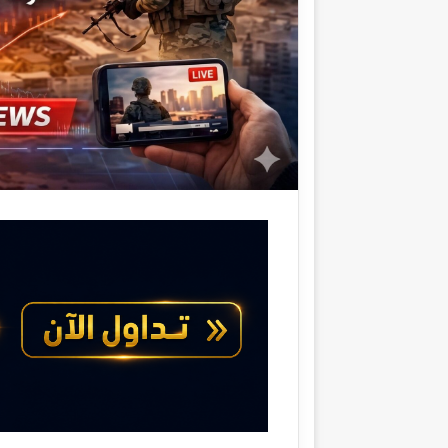
ر
و
ن
ي
ا