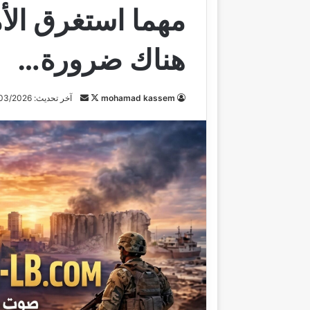
مهما استغرق الأ
هناك ضرورة…
mohamad kassem
ت
أ
آخر تحديث: 21/03/2026
ا
ر
ب
س
ع
ل
ع
ب
ل
ر
ى
ي
X
د
ا
إ
ل
ك
ت