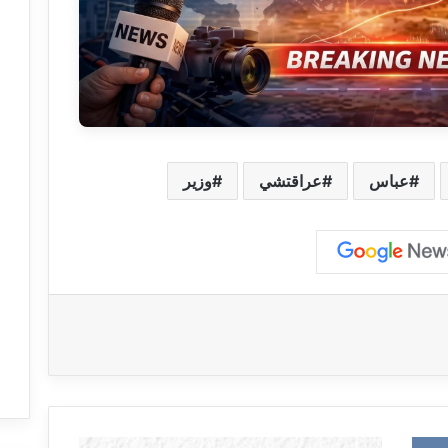
عباس
عراقتشي
وزير
غ