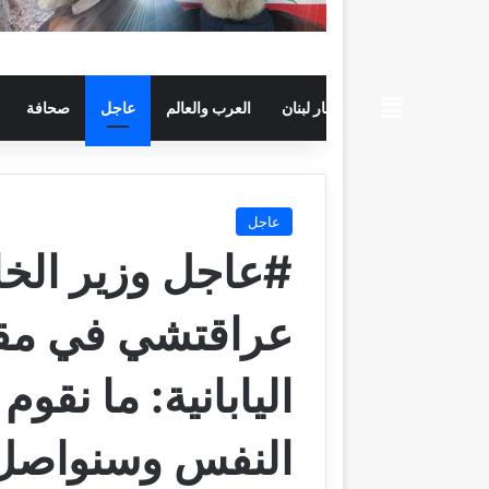
beiruttime
اخبار لبنان
العرب والعالم
عاجل
صحافة
عاجل
#عاجل وزير الخا
عراقتشي في مقاب
اليابانية: ما نقو
النفس وسنواصل 