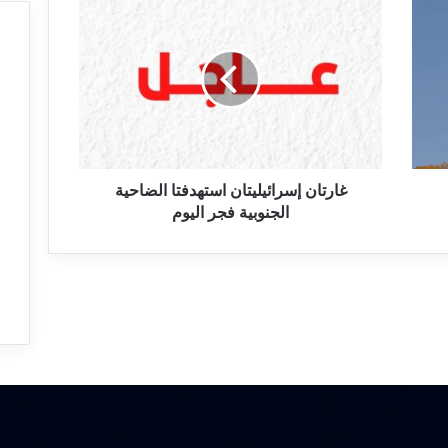
ا
ر
ت
ا
ن
إ
س
ر
ا
غارتان إسرائيليتان استهدفتا الضاحية
ئ
الجنوبية فجر اليوم
ي
ل
ي
ت
ا
ن
ا
س
ت
ه
د