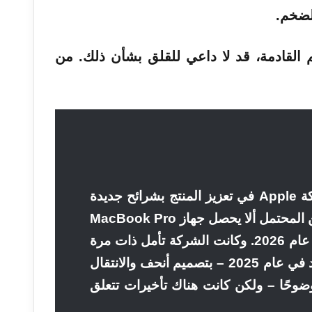
لضخم.
القادمة، قد لا داعي للقلق بشأن ذلك. من
على الرغم من استمرار شركة Apple في تعزيز المنتج بشرائح جديدة
وتحسينات داخلية أخرى، فمن المحتمل ألا يحصل جهاز MacBook Pro
على إصلاح حقيقي آخر حتى عام 2026. وكانت الشركة تأمل ذات مرة
في إصدار هذا الإصدار الجديد في عام 2025 – بتصميم أنحف والانتقال
OLED الأكثر وضوحًا – ولكن كانت هناك تأخيرات تتعلق