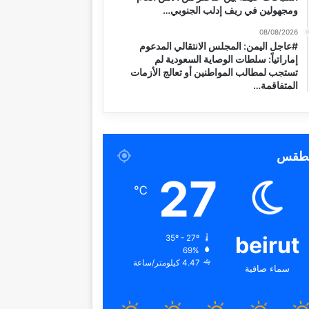
ومجهولين في ريف إدلب الجنوبي…
08/08/2026
#عاجل اليمن: المجلس الانتقالي المدعوم
إماراتياً: سلطات الوصاية السعودية لم
تستجب لمطالب المواطنين أو تعالج الأزمات
المتفاقمة…
لطقس
27
℃
beirut
35º - 27º
69%
4.47 كيلومتر/ساعة
سماء صافية