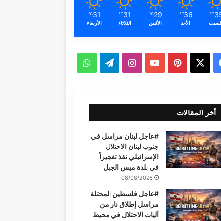
31
31
29
36
3
℃
℃
℃
℃
℃
لسبت
الأحد
الأثنين
الثلاثاء
الأربعاء
‫X
فيسبوك
بينتيريست
‫YouTube
انستقرام
تيلقرام
واتساب
أخر المقالات
#عاجل لبنان مراسل في
جنوب لبنان الاحتلال
الإسرائيلي نفذ تفجيراً
في بلدة ميس الجبل
08/08/2026
#عاجل فلسطين المحتلة
مراسل إطلاق نار من
آليات الاحتلال في محيط