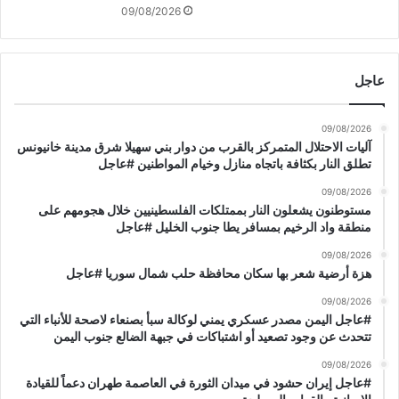
ا
09/08/2026
ر
ف
ي
عاجل
1
8
0
09/08/2026
م
آليات الاحتلال المتمركز بالقرب من دوار بني سهيلا شرق مدينة خانيونس
و
تطلق النار بكثافة باتجاه منازل وخيام المواطنين #عاجل
ق
09/08/2026
ع
مستوطنون يشعلون النار بممتلكات الفلسطينيين خلال هجومهم على
اً
منطقة واد الرخيم بمسافر يطا جنوب الخليل #عاجل
ف
ي
09/08/2026
أ
هزة أرضية شعر بها سكان محافظة حلب شمال سوريا #عاجل
ن
09/08/2026
ح
#عاجل اليمن مصدر عسكري يمني لوكالة سبأ بصنعاء لاصحة للأنباء التي
ا
تتحدث عن وجود تصعيد أو اشتباكات في جبهة الضالع جنوب اليمن
ء
ا
09/08/2026
#عاجل إيران حشود في ميدان الثورة في العاصمة طهران دعماً للقيادة
ل