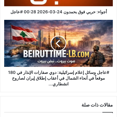
ر
ب
ي
أجواء: حربي فوق بحمدون 24-03-2026 00:28 #عاجل
ف
و
#
ق
ع
ب
ا
ح
ج
م
ل
د
و
و
س
ن
ا
2
ئ
4
ل
#عاجل وسائل إعلام إسرائيلية: دوي صفارات الإنذار في 180
-
إ
موقعاً في أنحاء الشمال في أعقاب إطلاق إيران لصاروخ
0
ع
انشطاري...
3
ل
-
ا
2
م
مقالات ذات صلة
0
إ
2
س
6
ر