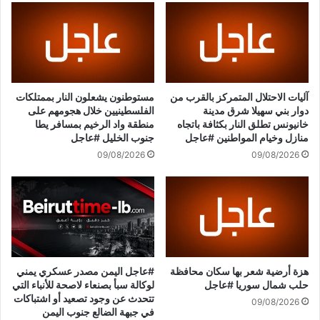
0
ا
0
ئ
:
ي
2
ل
8
ي
#
ة
آليات الاحتلال المتمركز بالقرب من
مستوطنون يشعلون النار بممتلكات
ع
:
دوار بني سهيلا شرق مدينة
الفلسطينيين خلال هجومهم على
ا
د
خانيونس تطلق النار بكثافة باتجاه
منطقة واد الرخيم بمسافر يطا
ج
و
منازل وخيام المواطنين #عاجل
جنوب الخليل #عاجل
ل
ي
09/08/2026
09/08/2026
ص
ف
ا
ر
ا
ت
ا
ل
هزة أرضية شعر بها سكان محافظة
#عاجل اليمن مصدر عسكري يمني
إ
حلب شمال سوريا #عاجل
لوكالة سبأ بصنعاء لاصحة للأنباء التي
ن
تتحدث عن وجود تصعيد أو اشتباكات
09/08/2026
في جبهة الضالع جنوب اليمن
ذ