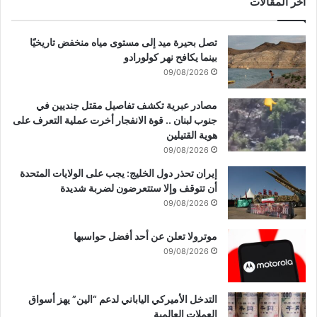
أخر المقالات
ص
ا
ر
تصل بحيرة ميد إلى مستوى مياه منخفض تاريخيًا
و
بينما يكافح نهر كولورادو
خ
09/08/2026
ا
ن
مصادر عبرية تكشف تفاصيل مقتل جنديين في
ش
جنوب لبنان .. قوة الانفجار أخرت عملية التعرف على
ط
هوية القتيلين
ا
09/08/2026
ر
إيران تحذر دول الخليج: يجب على الولايات المتحدة
ي
أن تتوقف وإلا ستتعرضون لضربة شديدة
.
09/08/2026
.
.
موترولا تعلن عن أحد أفضل حواسبها
09/08/2026
التدخل الأميركي الياباني لدعم “الين” يهز أسواق
العملات العالمية