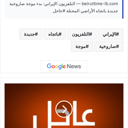
beiruttime-lb.com — التلفزيون الإيراني: بدء موجة صاروخية
جديدة باتجاه الأراضي المحتلة #عاجل
الإيراني
التلفزيون
باتجاه
جديدة
صاروخية
موجة
أ
ج
و
ا
ء
:
ح