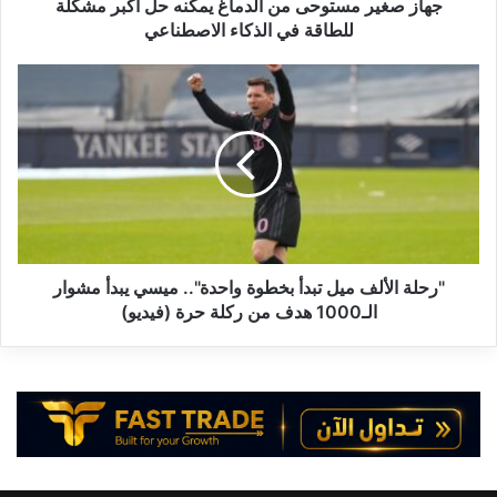
س
جهاز صغير مستوحى من الدماغ يمكنه حل أكبر مشكلة
ت
للطاقة في الذكاء الاصطناعي
و
ح
"
ى
ر
م
ح
ن
ل
ا
ة
ل
ا
د
ل
م
أ
ا
ل
غ
ف
"رحلة الألف ميل تبدأ بخطوة واحدة".. ميسي يبدأ مشوار
ي
م
الـ1000 هدف من ركلة حرة (فيديو)
م
ي
ك
ل
ن
ت
ه
ب
ح
د
ل
أ
أ
ب
ك
خ