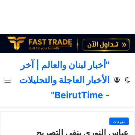
"أخبار لبنان والعالم | آخر
الأخبار العاجلة والتحليلات
الوضع المظلم
تسجيل الدخول
الق
- BeirutTime"
منوعات
عباس النوري ينفي التصريح