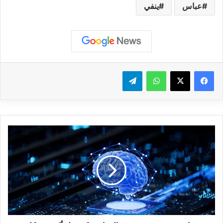
عباس
ينفي
واتساب
تيلقرام
ج
ه
ا
ز
ص
غ
ي
ر
م