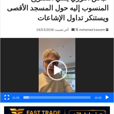
المنسوب إليه حول المسجد الأقصى
ويستنكر تداول الإشاعات
mohamad kassem
ت
أ
آخر تحديث: 24/03/2026
ا
ر
مشغل
ب
س
الفيديو
ع
ل
ع
ب
ل
ر
ى
ي
X
د
ا
إ
ل
ك
01:05
00:00
ت
ر