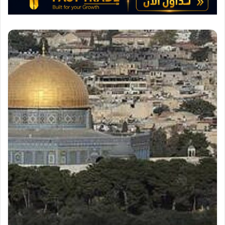
و
ن
ي
ا