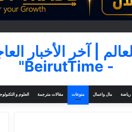
لعالم | آخر الأخبار العا
- BeirutTime"
رياضة
مال واعمال
منوعات
مقالات مترجمة
العلوم و التكنولوجي