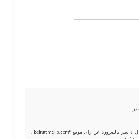
در:
الآراء والمعلومات الواردة في هذا المقال لا تعبر بالضرورة عن رأي موقع “beiruttime-lb.com”،