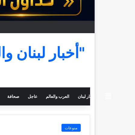
"أخبار لبنان وا
beiruttime
اخبار لبنان
العرب والعالم
عاجل
صحافة
منوعات