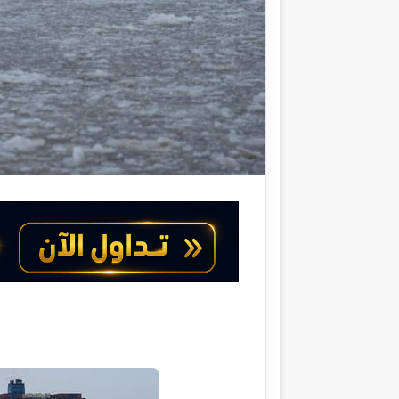
ك
ت
ر
و
ن
ي
ا