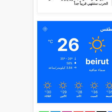
الحرب ستنتهي قريباً جداً
لطقس
26
℃
beirut
35º - 26º
58%
3.84 كيلومتر/ساعة
سماء صافية
30
29
28
36
3
℃
℃
℃
℃
℃
لجمعة
السبت
الأحد
الأثنين
الثلاثاء