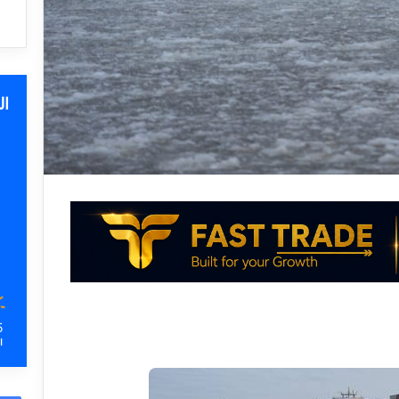
ا
5
ا