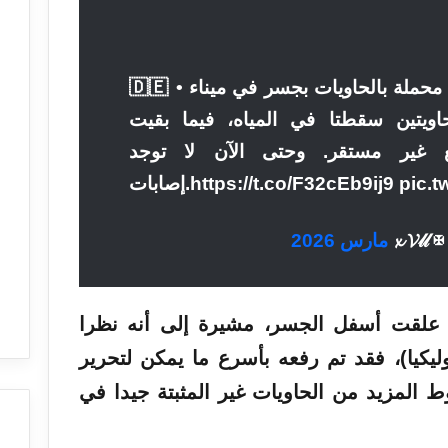
حملة بالحاويات
بجسر
في
ميناء
يتين سقطتا في المياه، فيما بقيت
ع غير مستقر. وحتى الآن لا توجد
https://t.co/F32cEb9ij9 pic.twit
علقت أسفل الجسر، مشيرة إلى أنه نظرا
ليكيا)، فقد تم رفعه بأسرع ما يمكن لتحرير
المزيد من الحاويات غير المثبتة جيدا في