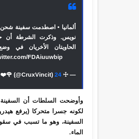
🇩🇪 • ألمانيا • اصطدمت
سفينة
شحن م
نويس
. وذكرت الشرطة أن حاو
الحاويتان الأخريان في وض
إصابات.ter.com/FDAiuuwbip
— ☩ 𝔁 𝓥𝓁𝓁 ✠ ❤️🌹 (@CruxVincit)
24 مارس 2026
وأوضحت السلطات أن السفينة 
لكونه جسرا متحركا (يرفع هيدرو
السفينة، وهو ما تسبب في سقوط 
الماء.