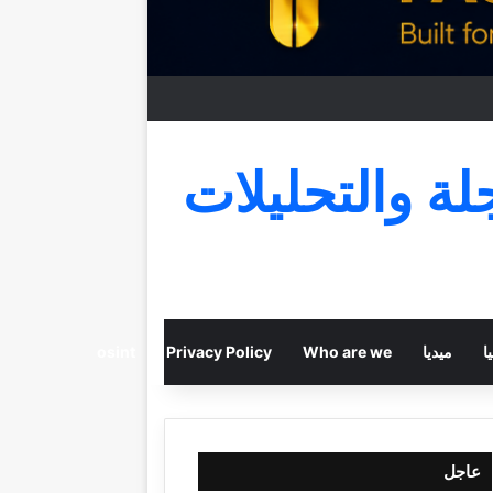
جلة والتحليلات
ا
ميديا
Who are we
Privacy Policy
osint
عاجل