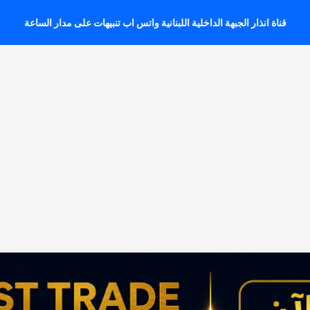
قناة انذار الجبهة الداخلية اللبنانية واتس اب تنبيهات على مدار الساعة