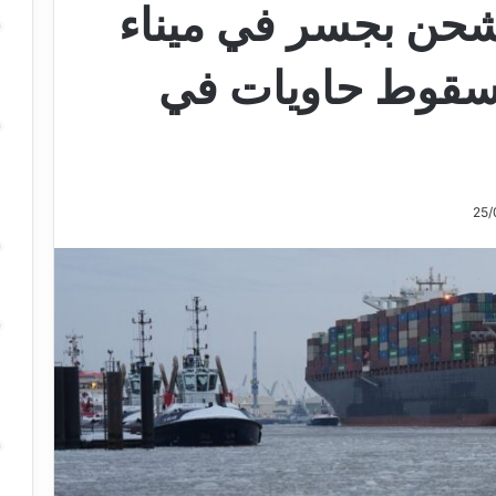
حن بجسر في ميناء
وسقوط حاويات في