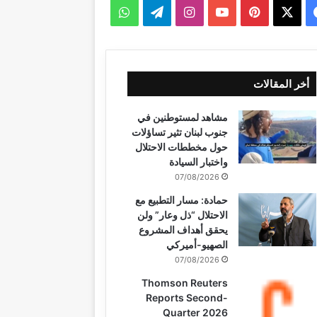
ف
ب
ا
ت
و
ي
X
ي
Y
ن
ي
ا
س
ن
o
س
ل
ت
أخر المقالات
ب
ت
u
ت
ق
س
مشاهد لمستوطنين في
و
ي
T
ق
ر
ا
جنوب لبنان تثير تساؤلات
حول مخططات الاحتلال
ك
ر
u
ر
ا
ب
واختبار السيادة
07/08/2026
ي
b
ا
م
حمادة: مسار التطبيع مع
س
e
م
الاحتلال “ذل وعار” ولن
يحقق أهداف المشروع
ت
الصهيو-أميركي
07/08/2026
Thomson Reuters
Reports Second-
Quarter 2026