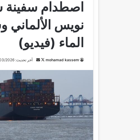
اصطدام سفينة ش
نويس الألماني 
الماء (فيديو)
mohamad kassem
ت
أ
آخر تحديث: 25/03/2026
ا
ر
ب
س
ع
ل
ع
ب
ل
ر
ى
ي
X
د
ا
إ
ل