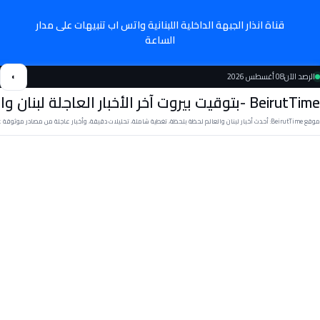
قناة انذار الجبهة الداخلية اللبنانية واتس اب تنبيهات على مدار
الساعة
الرصد الآن
08 أغسطس 2026
◐
BeirutTime -بتوقيت بيروت آخر الأخبار العاجلة لبنان والعالم
موقع BeirutTime: أحدث أخبار لبنان والعالم لحظة بلحظة، تغطية شاملة، تحليلات دقيقة، وأخبار عاجلة من مصادر موثوقة على مدار الساعة كما لدينا تغطية على قناة واتس اب