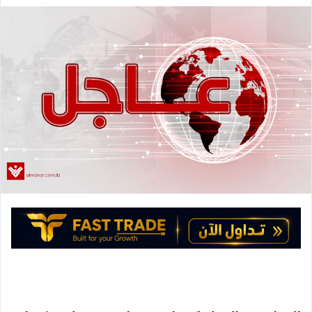
ا
ر
ب
س
ع
ل
ع
ب
ل
ر
ى
ي
X
د
ا
إ
ل
ك
ت
ر
و
ن
ي
ا