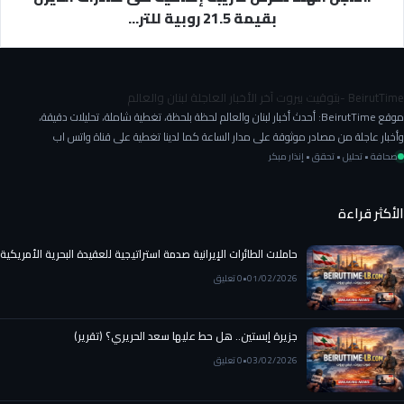
ج
ت
بقيمة 21.5 روبية للتر...
ا
ف
ن
ر
ب
ض
إ
ض
BeirutTime -بتوقيت بيروت آخر الأخبار العاجلة لبنان والعالم
د
ر
موقع BeirutTime: أحدث أخبار لبنان والعالم لحظة بلحظة، تغطية شاملة، تحليلات دقيقة،
ا
ي
وأخبار عاجلة من مصادر موثوقة على مدار الساعة كما لدينا تغطية على قناة واتس اب
ر
ب
ة
صحافة • تحليل • تحقق • إنذار مبكر
ة
ت
إ
ر
ض
الأكثر قراءة
ا
ا
م
ف
ب
حاملات الطائرات الإيرانية صدمة استراتيجية للعقيدة البحرية الأمريكية
ي
ب
ة
01/02/2026
•
0 تعليق
ش
ع
أ
ل
ن
ى
جزيرة إبستين.. هل حط عليها سعد الحريري؟ (تقرير)
ا
ص
03/02/2026
•
0 تعليق
ح
ا
ت
د