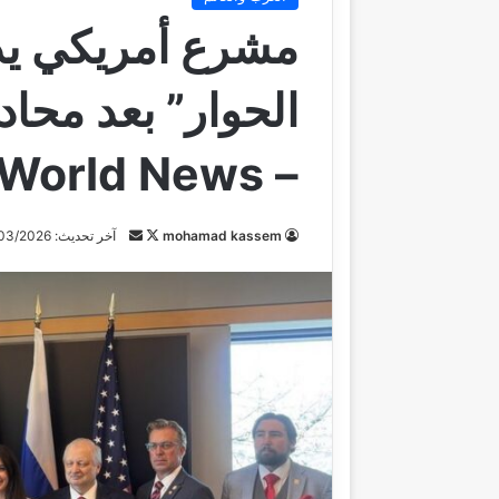
مشرع أمريكي يدف
الحوار” بعد محا
– RT World News
تابع
أرسل
mohamad kassem
آخر تحديث: 27/03/2026
على
بريدا
X
إلكترونيا