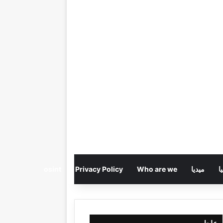
ا
ميديا
Who are we
Privacy Policy
osint