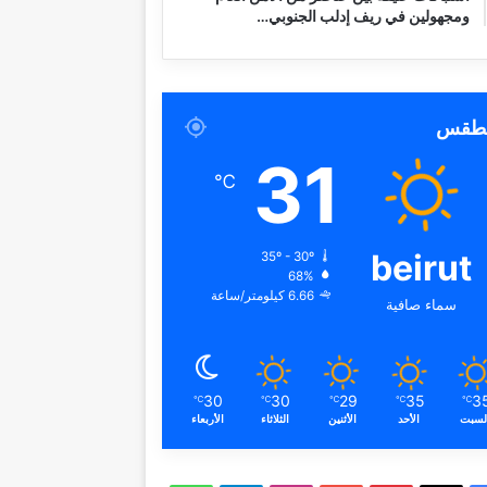
ومجهولين في ريف إدلب الجنوبي…
لطقس
31
℃
beirut
35º - 30º
68%
6.66 كيلومتر/ساعة
سماء صافية
30
30
29
35
3
℃
℃
℃
℃
℃
لسبت
الأحد
الأثنين
الثلاثاء
الأربعاء