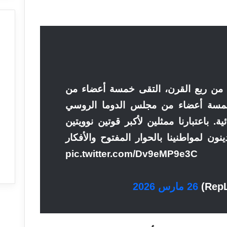
ب من ربع القرن، التقى خمسة أعضاء من
خمسة أعضاء من مجلس الدوما الروسي
ية. باعتبارنا ممثلين لأكبر قوتين نوويتين
ون لمواطنينا بالحوار المفتوح والأفكار…
pic.twitter.com/Dv9eMP9e3C
26 مارس 2026