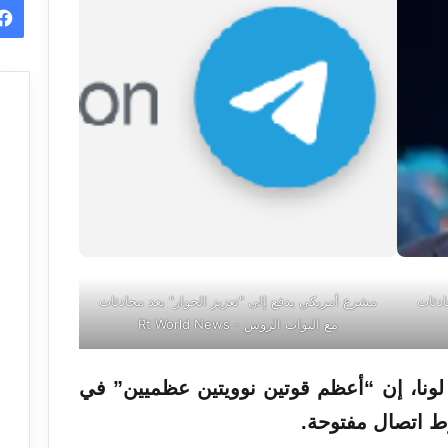
ادثات
مشرع أمريكي يدفع إلى "تعزيز الحوار" بعد محادثات
مع النواب الروس - Rt World News
 لونا، إن “أعظم قوتين نوويتين عظميين” في
ط اتصال مفتوحة.