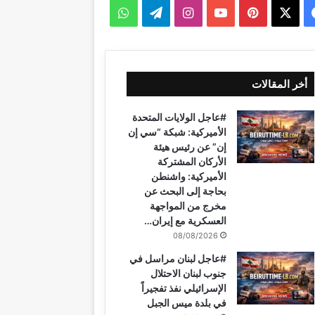
‫X
فيسبوك
بينتيريست
‫YouTube
انستقرام
تيلقرام
واتساب
أخر المقالات
#عاجل الولايات المتحدة
الأميركية: شبكة “سي إن
إن” عن رئيس هيئة
الأركان المشتركة
الأميركية: واشنطن
بحاجة إلى البحث عن
مخرج من المواجهة
العسكرية مع إيران…
08/08/2026
#عاجل لبنان مراسل في
جنوب لبنان الاحتلال
الإسرائيلي نفذ تفجيراً
في بلدة ميس الجبل