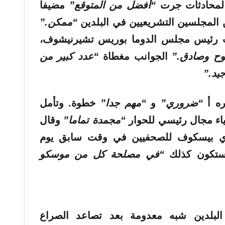
المحادثات جرت
“أفضل من المتوقع”
مضيفا
ين المجلسين التشريعيين في البلدين
“ممكن.”
ب رئيس مجلس الدوما بوريس تشيرنيشوف،
وح وصادق.”
الجوانب مغطاة
“عدد كبير من
يد.”
ره أ
“ضروري”
و
“مهم جدا”
خطوة. وتأمل
اء مجال رئيسي للحوار
“مجمدة تماما”
وقال
ري بيسكوف للصحفيين في وقت سابق يوم
 ستكون كذلك
“في مصلحة كل من موسكو
 البلدين شبه معدومة بعد تصاعد الصراع