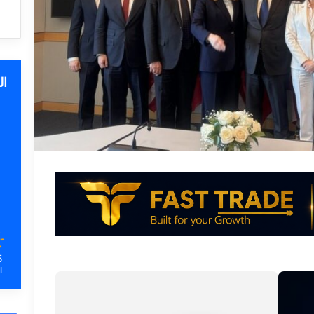
ا
5
ا