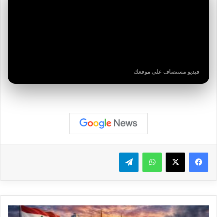
فيديو مستضاف على موقعك
واتساب
تيلقرام
#عاجل