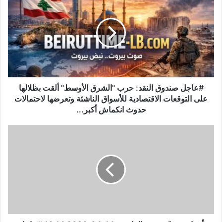
صندوق
النقد:
حرب
"الشرق
الأوسط"
ألقت
بظلالها
على
التوقعات
#عاجل صندوق النقد: حرب "الشرق الأوسط" ألقت بظلالها
الاقتصادية
على التوقعات الاقتصادية للأسواق الناشئة وتعرضها لاحتمالات
للأسواق
حدوث انكماش أكبر...
الناشئة
وتعرضها
أجواء:
لاحتمالات
مسيّرة
حدوث
فوق
انكماش
الظريف
أكبر...
14-
04-
2026
16:14
#عاجل