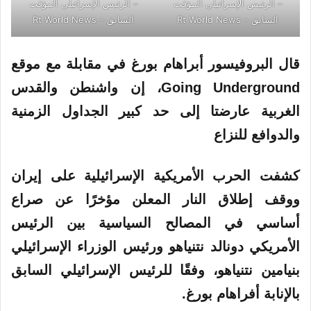
– الرئيس الإسرائيلي المؤقت
– الرئيس الإسرائيلي المؤقت
السابق – Rt World News
السابق – Rt World News
قال البروفيسور أبراهام
بورغ
في مقابلة مع
موقع
Going Underground، إن واشنطن والقدس
الغربية عارضتا إلى حد كبير الجداول الزمنية
والدوافع للنزاع
كشفت الحرب الأمريكية الإسرائيلية على
إيران
ووقف إطلاق النار المعلن مؤخرًا عن صراع
أساسي في المصالح السياسية بين الرئيس
الأمريكي دونالد
نتنياهو
ورئيس الوزراء الإسرائيلي
بنيامين نتنياهو، وفقًا للرئيس الإسرائيلي السابق
بالإنابة أفراهام بورغ.