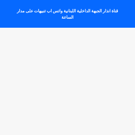
قناة انذار الجبهة الداخلية اللبنانية واتس اب تنبيهات على مدار
الساعة