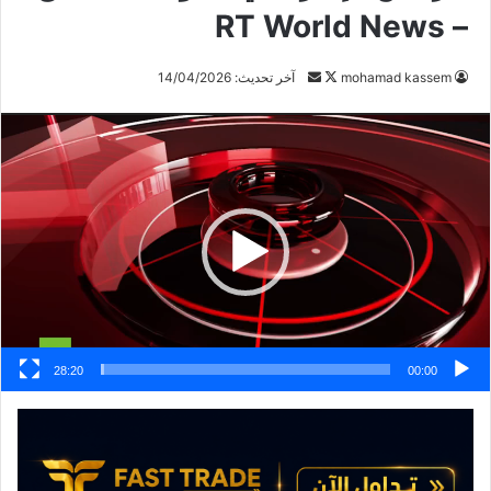
– RT World News
تابع
أرسل
mohamad kassem
آخر تحديث: 14/04/2026
على
بريدا
مشغل
X
إلكترونيا
الفيديو
28:20
00:00