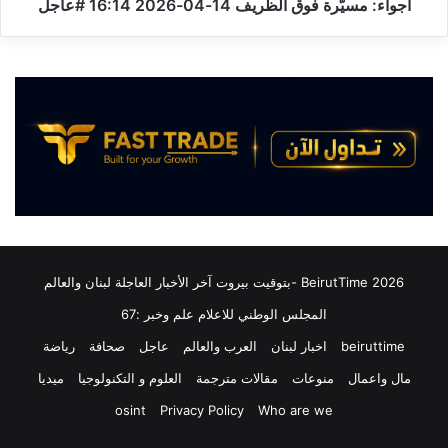
أجواء: مسيّرة فوق الظريف 14-04-2026 16:14 #عاجل
2026 BeirutTime -بتوقيت بيروت آخر الأخبار العاجلة لبنان والعالم
المجلس الوطني للاعلام علم وخبر :67
beiruttime
اخبار لبنان
العرب والعالم
عاجل
صحافة
رياضة
مال واعمال
منوعات
مقالات مترجمة
العلوم و التكنولوجيا
ميديا
osint
Privacy Policy
Who are we