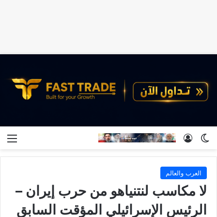
الوضع المظلم
تسجيل الدخول
الق
العرب والعالم
لا مكاسب لنتنياهو من حرب إيران –
الرئيس الإسرائيلي المؤقت السابق