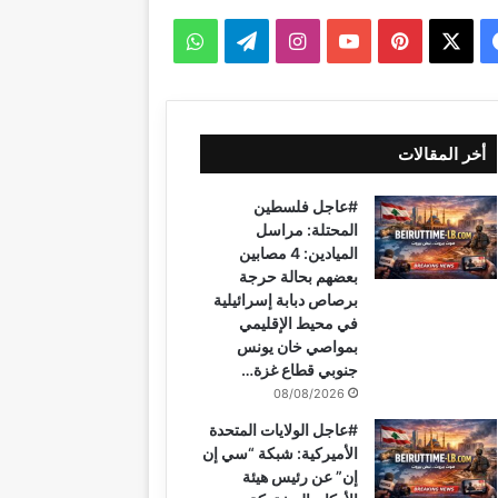
ف
ب
ا
ت
و
ي
X
ي
Y
ن
ي
ا
س
ن
o
س
ل
ت
أخر المقالات
ب
ت
u
ت
ق
س
#عاجل فلسطين
و
ي
T
ق
ر
ا
المحتلة: مراسل
الميادين: 4 مصابين
ك
ر
u
ر
ا
ب
بعضهم بحالة حرجة
برصاص دبابة إسرائيلية
ي
b
ا
م
في محيط الإقليمي
بمواصي خان يونس
س
e
م
جنوبي قطاع غزة…
ت
08/08/2026
#عاجل الولايات المتحدة
الأميركية: شبكة “سي إن
إن” عن رئيس هيئة