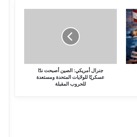
ج
ن
ر
ا
ل
أ
م
ر
ي
ك
جنرال أمريكي: الصين أصبحت ندًا
ي
عسكريًا للولايات المتحدة ومستعدة
:
للحروب المقبلة
ا
ل
ص
ي
ن
أ
ص
ب