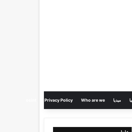
ا
ميديا
Who are we
Privacy Policy
osint