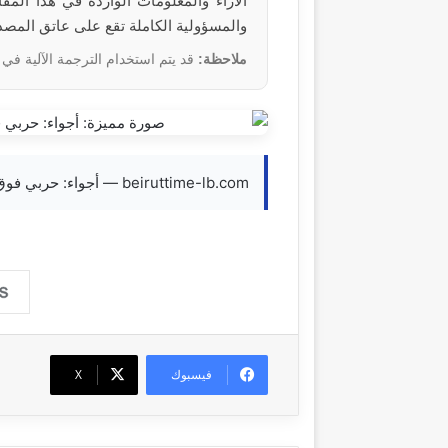
والمسؤولية الكاملة تقع على عاتق المص
ملاحظة:
قد يتم استخدام الترجمة الآلية في 
beiruttime-lb.com — أجواء: حربي فوق حارة شبيب 30-04-2026 18:32 #عاجل
فيسبوك
‫X