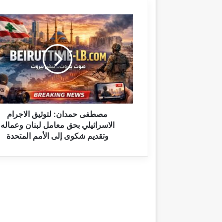
م
ص
ط
ف
ى
ح
م
د
ا
ن
مصطفى حمدان: لتوثيق الاجرام
:
الاسرائيلي بحق معامل لبنان وعماله
ل
وتقديم شكوى إلى الأمم المتحدة
ت
و
ث
ي
ق
ا
ل
ا