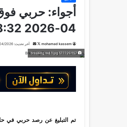
04-2026 18:32 #عاجل
mohamad kassem
ت
أ
آخر تحديث: 30/04/2026
ا
ر
1777251157 breaking red 1 jpg
ب
س
ع
ل
ع
ب
ل
ر
ى
ي
X
د
ا
إ
ل
ك
ت