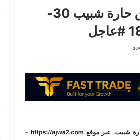
أجواء: حربي فوق حارة شبيب 30-
تم التبليغ عن رصد حربي في حارة شبيب. عبر موقع https://ajwa2.com –