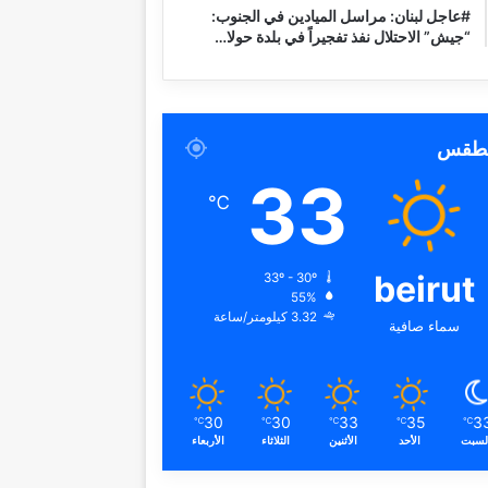
#عاجل لبنان: مراسل الميادين في الجنوب:
“جيش” الاحتلال نفذ تفجيراً في بلدة حولا…
لطقس
33
℃
beirut
33º - 30º
55%
3.32 كيلومتر/ساعة
سماء صافية
30
30
33
35
3
℃
℃
℃
℃
℃
لسبت
الأحد
الأثنين
الثلاثاء
الأربعاء