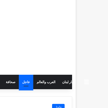
beiruttime
اخبار لبنان
العرب والعالم
عاجل
صحافة
عاجل