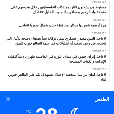
09/08/2026
ر
مستوطنون يشعلون النار بممتلكات الفلسطينيين خلال هجومهم على
م
منطقة واد الرخيم بمسافر يطا جنوب الخليل #عاجل
س
09/08/2026
ع
هزة أرضية شعر بها سكان محافظة حلب شمال سوريا #عاجل
ي
ا
09/08/2026
ش
#عاجل اليمن مصدر عسكري يمني لوكالة سبأ بصنعاء لاصحة للأنباء التي
م
تتحدث عن وجود تصعيد أو اشتباكات في جبهة الضالع جنوب اليمن
ا
09/08/2026
ل
#عاجل إيران حشود في ميدان الثورة في العاصمة طهران دعماً للقيادة
ر
الإيرانية والقوات المسلحة
ا
م
09/08/2026
#عاجل لبنان مراسل مدفعية الاحتلال تستهدف تلة علي الطاهر جنوبي
ا
لبنان
ل
ل
ه
ب
الطقس
ا
ل
℃
س