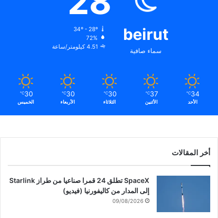
28
و
ا
ت
beirut
34º - 28º
ر
72%
4.51 كيلومتر/ساعة
ا
سماء صافية
ل
ت
ر
ا
30
30
30
37
34
℃
℃
℃
℃
℃
ب
الأحد
الأثنين
الثلاثاء
الأربعاء
الخميس
ي
ة
.
.
.
أخر المقالات
SpaceX تطلق 24 قمرا صناعيا من طراز Starlink
إلى المدار من كاليفورنيا (فيديو)
09/08/2026