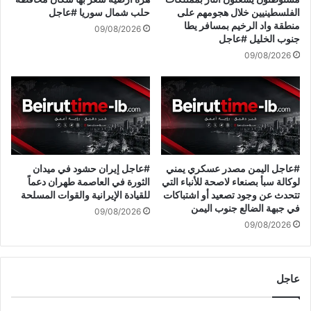
ب
ا
الفلسطينيين خلال هجومهم على
حلب شمال سوريا #عاجل
ع
ل
منطقة واد الرخيم بمسافر يطا
09/08/2026
م
ا
جنوب الخليل #عاجل
ر
ح
09/08/2026
ا
ت
ل
ل
ـ
ا
7
ل
1
ت
ف
غ
ي
ل
إ
ق
#عاجل اليمن مصدر عسكري يمني
#عاجل إيران حشود في ميدان
ن
ج
لوكالة سبأ بصنعاء لاصحة للأنباء التي
الثورة في العاصمة طهران دعماً
ج
م
تتحدث عن وجود تصعيد أو اشتباكات
للقيادة الإيرانية والقوات المسلحة
ل
في جبهة الضالع جنوب اليمن
ي
09/08/2026
ت
ع
09/08/2026
ر
م
ا
د
ا
عاجل
خ
ل
ت