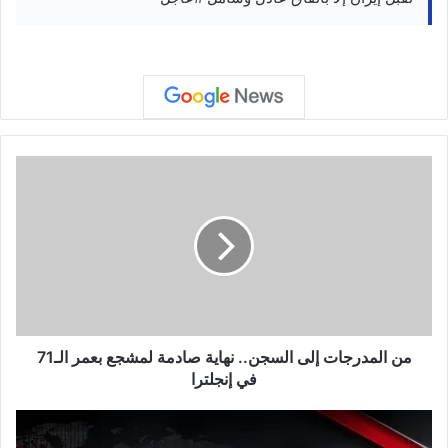
م
ن
ا
ل
م
د
ر
ج
ا
ت
من المدرجات إلى السجن.. نهاية صادمة لمشجع بعمر الـ71
إ
في إنجلترا
ل
ى
#
ا
ع