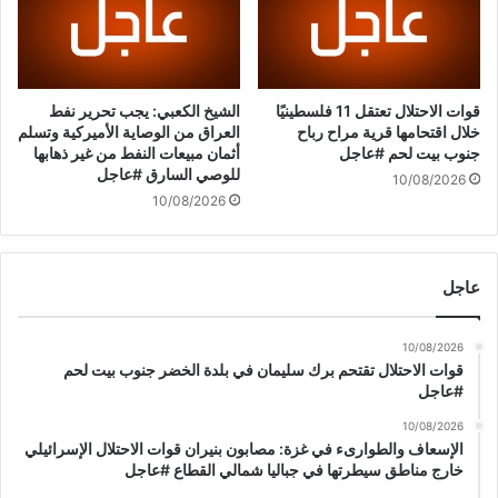
ض
f
ر
a
و
q
ر
n
ة
a
قوات الاحتلال تعتقل 11 فلسطينيًا
الشيخ الكعبي: يجب تحرير نفط
م
L
خلال اقتحامها قرية مراح رباح
العراق من الوصاية الأميركية وتسلم
و
جنوب بيت لحم #عاجل
أثمان مبيعات النفط من غير ذهابها
e
ا
للوصي السارق #عاجل
b
10/08/2026
ص
a
10/08/2026
ل
n
ة
o
ا
n
عاجل
ل
م
س
10/08/2026
ا
قوات الاحتلال تقتحم برك سليمان في بلدة الخضر جنوب بيت لحم
ر
#عاجل
ا
10/08/2026
ل
الإسعاف والطوارىء في غزة: مصابون بنيران قوات الاحتلال الإسرائيلي
د
خارج مناطق سيطرتها في جباليا شمالي القطاع #عاجل
ب