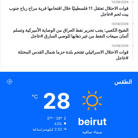
ل
10/08/2026
و
قوات الاحتلال تعتقل 11 فلسطينيًا خلال اقتحامها قرية مراح رباح جنوب
م
بيت لحم #عاجل
ا
10/08/2026
س
الشيخ الكعبي: يجب تحرير نفط العراق من الوصاية الأميركية وتسلم
ي
أثمان مبيعات النفط من غير ذهابها للوصي السارق #عاجل
و
ا
10/08/2026
قوات الاحتلال الاسرائيلي تقتحم بلدة حزما شمال القدس المحتلة
ل
#عاجل
ت
ع
ا
و
الطقس
ن
28
ب
℃
ي
ن
د
و
beirut
37º - 28º
ل
43%
2.52 كيلومتر/ساعة
ا
سماء صافية
ل