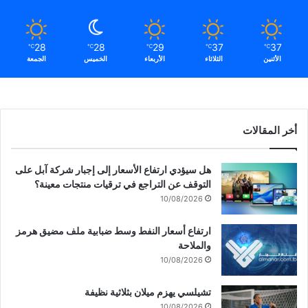
م
ن
ط
28
28
29
37
37
℃
℃
℃
℃
℃
ق
الأثنين
الثلاثاء
الأربعاء
الخميس
الجمعة
ة
ل
م
ن
ع
أخر المقالات
ت
ف
هل سيؤدي ارتفاع الأسعار إلى إجبار شركة آبل على
ا
التوقف عن التراجع في ترقيات منتجات معينة؟
ق
م
10/08/2026
ا
ل
ارتفاع أسعار النفط وسط ضبابية ملف مضيق هرمز
ت
والملاحة
و
10/08/2026
ت
ر
تشيلسي يهزم ميلان بثلاثية نظيفة
ا
10/08/2026