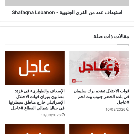
ر
د
ا
د
استهداف عدد من القرى الجنوبية - Shafaqna Lebanon
ق
م
ت
ن
ش
ا
مقالات ذات صلة
ي
ل
و
ق
ب
ر
ن
ى
ف
ا
ر
ل
ح
ج
ا
ن
ن
و
قوات الاحتلال تقتحم برك سليمان
الإسعاف والطوارىء في غزة:
أ
ب
في بلدة الخضر جنوب بيت لحم
مصابون بنيران قوات الاحتلال
ك
ي
#عاجل
الإسرائيلي خارج مناطق سيطرتها
د
ة
في جباليا شمالي القطاع #عاجل
10/08/2026
ا
-
10/08/2026
ع
S
ل
h
ى
a