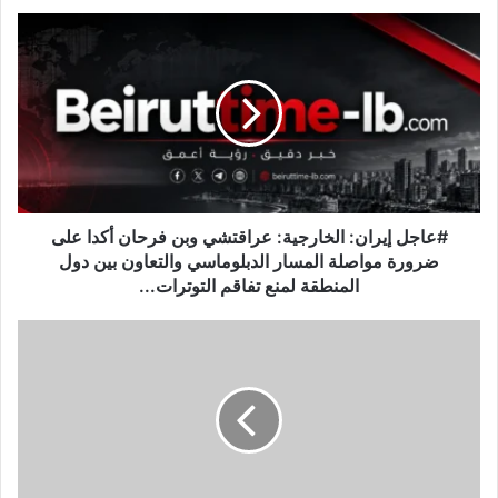
#
ع
ا
ج
ل
إ
ي
ر
ا
ن
#عاجل إيران: الخارجية: عراقتشي وبن فرحان أكدا على
:
ضرورة مواصلة المسار الدبلوماسي والتعاون بين دول
ا
المنطقة لمنع تفاقم التوترات...
ل
خ
ا
ا
س
ر
ت
ج
ه
ي
د
ة
ا
:
ف
ع
ع