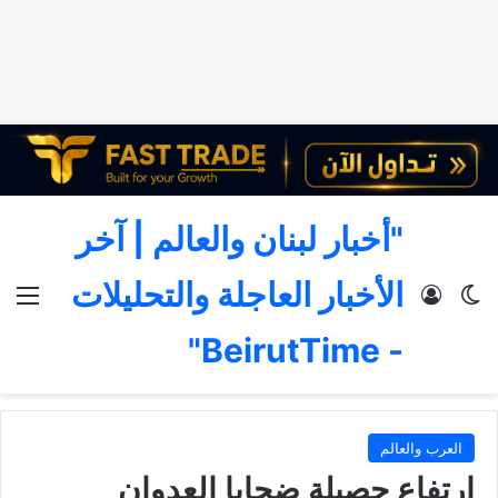
"أخبار لبنان والعالم | آخر
الأخبار العاجلة والتحليلات
الوضع المظلم
تسجيل الدخول
الق
- BeirutTime"
العرب والعالم
ارتفاع حصيلة ضحايا العدوان