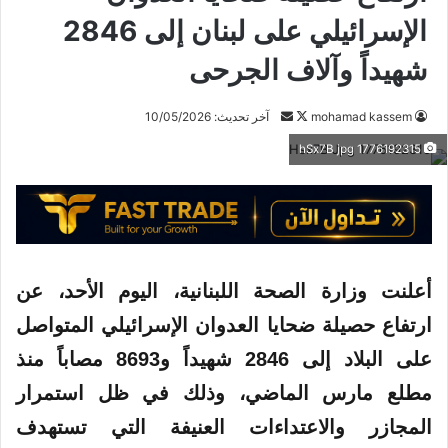
الإسرائيلي على لبنان إلى 2846
شهيداً وآلاف الجرحى
mohamad kassem
ت
أ
آخر تحديث: 10/05/2026
ا
ر
1776192315 hSx7B jpg
ب
س
ع
ل
ع
ب
ل
ر
ى
ي
X
د
أعلنت وزارة
الصحة
اللبنانية
، اليوم الأحد، عن
ا
ارتفاع حصيلة ضحايا العدوان الإسرائيلي المتواصل
إ
على البلاد إلى 2846 شهيداً و8693 مصاباً منذ
ل
ك
مطلع مارس الماضي، وذلك في ظل استمرار
ت
المجازر والاعتداءات العنيفة
التي
تستهدف
ر