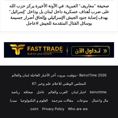
ذ
ر
صحيفة “معاريف” العبرية: في الآونة الأخيرة يركز حزب الله
ا
ي
على ضرب أهداف عسكرية داخل لبنان بل وداخل “إسرائيل”
ر
ف
بهدف إصابة جنود الجيش الإسرائيلي وإلحاق أضرار جسيمة
ت
”
بوسائل القتال المتقدمة للجيش #عاجل
د
ا
وّ
ل
ي
ع
ف
ب
ي
ر
ز
ي
ر
ة
ع
:
ي
ف
2026 BeirutTime -بتوقيت بيروت آخر الأخبار العاجلة لبنان والعالم
ت
ي
ب
ا
المجلس الوطني للاعلام علم وخبر :67
ا
ل
beiruttime
اخبار لبنان
العرب والعالم
عاجل
صحافة
رياضة
ل
آ
ج
و
مال واعمال
منوعات
مقالات مترجمة
العلوم و التكنولوجيا
ميديا
ل
ن
osint
Privacy Policy
Who are we
ي
ة
ل
ا