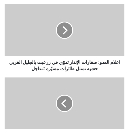
ا
ع
ل
ا
م
ا
ل
ع
د
و
اعلام العدو: صفارات الإنذار تدوّي في زرعيت بالجليل الغربي
:
خشية تسلل طائرات مسيّرة #عاجل
ص
ف
ص
ا
ح
ر
ي
ا
ف
ت
ة
ا
“
ل
م
إ
ع
ن
ا