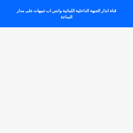
قناة انذار الجبهة الداخلية اللبنانية واتس اب تنبيهات على مدار
الساعة