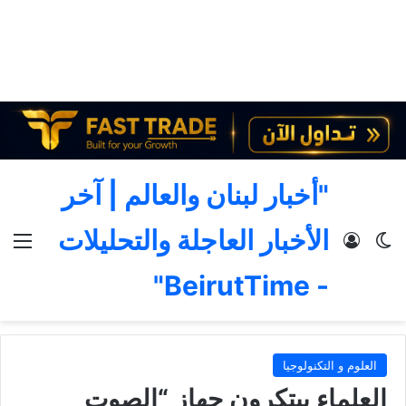
"أخبار لبنان والعالم | آخر
الأخبار العاجلة والتحليلات
الوضع المظلم
تسجيل الدخول
الق
- BeirutTime"
العلوم و التكنولوجيا
العلماء يبتكرون جهاز “الصوت