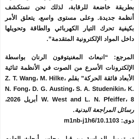
بطريقة خاضعة للرقابة، لذلك نحن نستكشف
أنظمة جديدة. وعلى مستوى واسع، يتعلق الأمر
بكيفية تحرك التيار الكهربائي والطاقة وتحويلها
داخل المواد الإلكترونية المتقدمة”.
المرجع: “انبعاث المغنيتوفون الرنان بواسطة
الإلكترونات الأسرع من الصوت في الأنظمة ثنائية
الأبعاد فائقة الحركة” بقلم Z. T. Wang، M. Hilke،
N. Fong، D. G. Austing، S. A. Studenikin، K.
W. West and L. N. Pfeiffer، 8 أبريل 2026،
رسائل المراجعة البدنية
.
دوى: 10.1103/m1nb-j1h6
تم تمويل الدراسة من قبل مجلس أبحاث العلوم