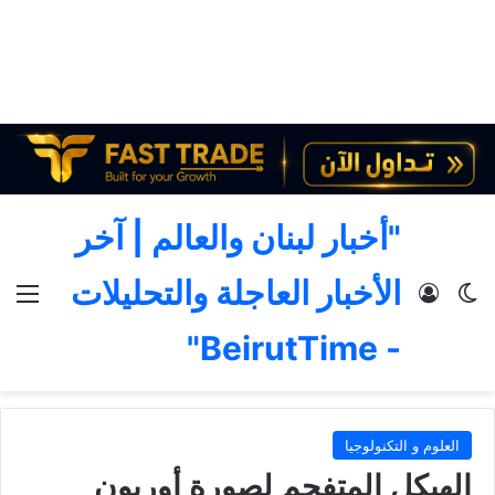
"أخبار لبنان والعالم | آخر
الأخبار العاجلة والتحليلات
الوضع المظلم
تسجيل الدخول
الق
- BeirutTime"
العلوم و التكنولوجيا
الهيكل المتفحم لصورة أوريون