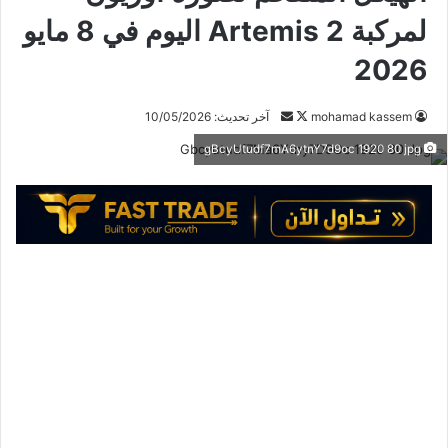
لمركبة Artemis 2 اليوم في 8 مايو
2026
mohamad kassem
ت
أ
آخر تحديث: 10/05/2026
ا
ر
gBcyUtudf7mA6ytnY7d9oc 1920 80 jpg
ب
س
ع
ل
ع
ب
ل
ر
ى
ي
X
د
ا
إ
ل
ك
ت
ر