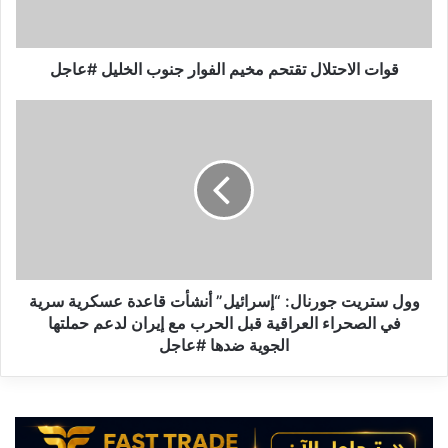
ا
ح
ت
ل
قوات الاحتلال تقتحم مخيم الفوار جنوب الخليل #عاجل
ا
ل
و
ت
و
ق
ل
ت
س
ح
ت
م
ر
م
ي
خ
ت
ي
ج
م
و
وول ستريت جورنال: “إسرائيل” أنشأت قاعدة عسكرية سرية
ا
ر
في الصحراء العراقية قبل الحرب مع إيران لدعم حملتها
ل
ن
الجوية ضدها #عاجل
ف
ا
و
ل
ا
:
ر
“
ج
إ