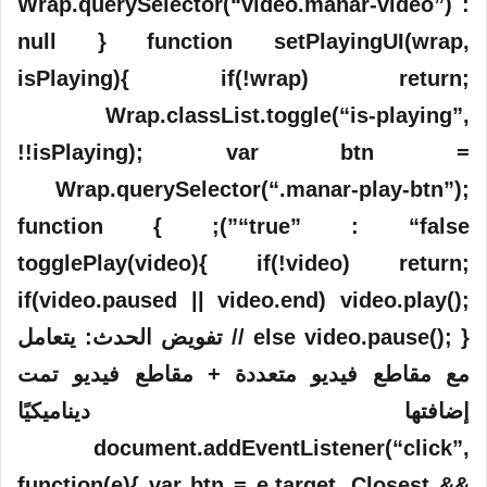
Wrap.querySelector(“video.manar-video”) :
null } function setPlayingUI(wrap,
isPlaying){ if(!wrap) return;
Wrap.classList.toggle(“is-playing”,
!!isPlaying); var btn =
Wrap.querySelector(“.manar-play-btn”);
“true” : “false”); } function
togglePlay(video){ if(!video) return;
if(video.paused || video.end) video.play();
else video.pause(); } // تفويض الحدث: يتعامل
مع مقاطع فيديو متعددة + مقاطع فيديو تمت
إضافتها ديناميكيًا
document.addEventListener(“click”,
function(e){ var btn = e.target. Closest &&