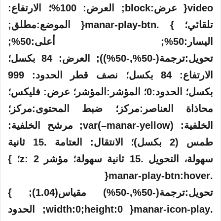
video{ عرض:block; العرض: 100%؛ الارتفاع:
تلقائي؛ } .manar-play-btn{ الموضع:مطلق;
اليسار:50%; أعلى:50%;
تحويل:ترجمة(-50%,-50%)); العرض: 84 بكسل؛
الارتفاع: 84 بكسل؛ نصف قطر الحدود: 999
بكسل؛ الحدود:0؛ المؤشر:المؤشر؛ عرض: فليكس؛
محاذاة العناصر:مركز؛ ضبط المحتوى:مركز؛
الخلفية: var(–manar-yellow); مرشح الخلفية:
طمس (2 بكسل)؛ الانتقال: العتامة .15 ثانية
سهولة، التحويل .15 ثانية سهولة؛ مؤشر z: 2؛ }
.manar-play-btn:hover{
تحويل:ترجمة(-50%,-50%) مقياس(1.04); }
.manar-icon-play{ width:0;height:0; الحدود