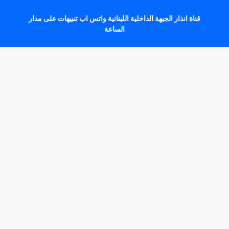
قناة انذار الجبهة الداخلية اللبنانية واتس اب تنبيهات على مدار
الساعة