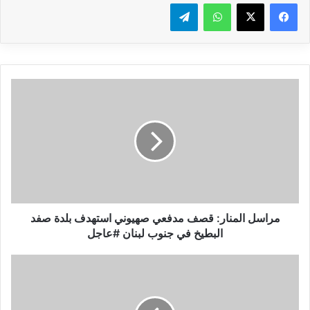
واتساب
تيلقرام
م
ر
ا
س
ل
ا
ل
م
ن
ا
مراسل المنار: قصف مدفعي صهيوني استهدف بلدة صفد
ر
البطيخ في جنوب لبنان #عاجل
:
ق
و
ص
ز
ف
ا
م
ر