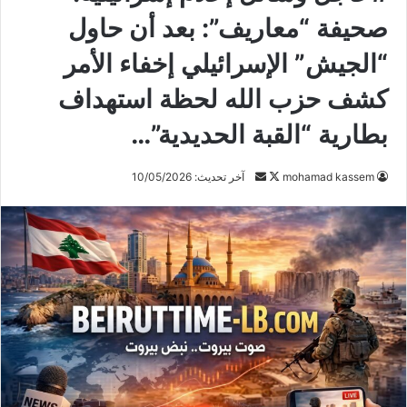
صحيفة “معاريف”: بعد أن حاول
“الجيش” الإسرائيلي إخفاء الأمر
كشف حزب الله لحظة استهداف
بطارية “القبة الحديدية”…
mohamad kassem
ت
أ
آخر تحديث: 10/05/2026
ا
ر
ب
س
ع
ل
ع
ب
ل
ر
ى
ي
X
د
ا
إ
ل