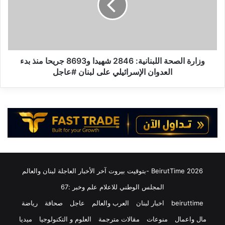
د
ة
ف
ا
ع
ل
ي
ص
ص
ح
ه
ة
وزارة الصحة اللبنانية: 2846 شهيدا و8693 جريحا منذ بدء
ي
ا
العدوان الإسرائيلي على لبنان #عاجل
و
ل
ن
ل
ي
ب
ا
ن
س
ا
ت
ن
ه
ي
د
ة
ف
:
2026 BeirutTime -بتوقيت بيروت آخر الأخبار العاجلة لبنان والعالم
ب
2
ل
8
المجلس الوطني للاعلام علم وخبر :67
د
4
beiruttime
اخبار لبنان
العرب والعالم
عاجل
صحافة
رياضة
ة
6
ص
ش
مال واعمال
منوعات
مقالات مترجمة
العلوم و التكنولوجيا
ميديا