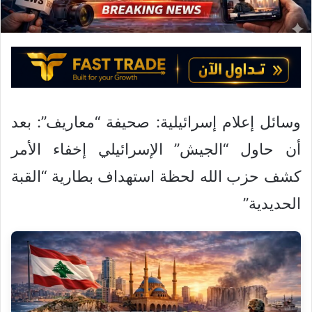
ك
ت
ر
و
ن
ي
ا
وسائل إعلام إسرائيلية: صحيفة “معاريف”: بعد
أن حاول “الجيش” الإسرائيلي إخفاء الأمر
كشف حزب الله لحظة استهداف بطارية “القبة
الحديدية”