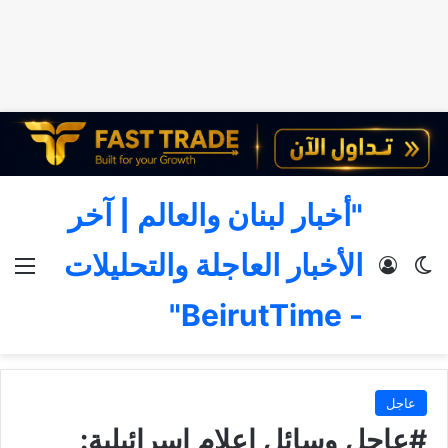
"أخبار لبنان والعالم | آخر
الأخبار العاجلة والتحليلات
الوضع المظلم
تسجيل الدخول
الق
- BeirutTime"
عاجل
#عاجل وسائل إعلام إسرائيلية: