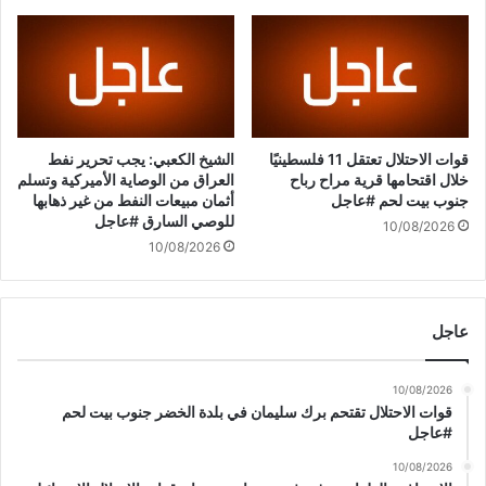
ا
-
ر
2
ش
0
ا
2
م
6
ل
1
ف
7
قوات الاحتلال تعتقل 11 فلسطينيًا
الشيخ الكعبي: يجب تحرير نفط
ي
:
خلال اقتحامها قرية مراح رباح
العراق من الوصاية الأميركية وتسلم
ل
3
جنوب بيت لحم #عاجل
أثمان مبيعات النفط من غير ذهابها
ب
للوصي السارق #عاجل
9
10/08/2026
ن
#
10/08/2026
ا
ع
ن
ا
و
ج
عاجل
م
ل
س
ا
10/08/2026
ر
قوات الاحتلال تقتحم برك سليمان في بلدة الخضر جنوب بيت لحم
ه
#عاجل
ي
10/08/2026
ت