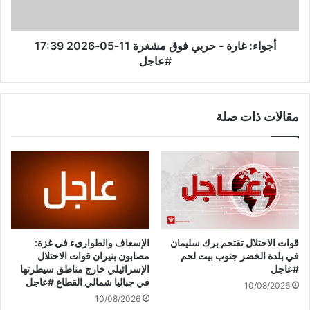
غ
ل
ا
س
ر
ل
ة
أجواء: غارة - حربي فوق مشغرة 11-05-2026 17:39
ط
-
#عاجل
ة
ح
ض
ر
ي
ب
مقالات ذات صلة
ع
ي
ف
ف
ر
و
ص
ق
ة
م
و
ش
ق
غ
ف
ر
إ
ة
قوات الاحتلال تقتحم برك سليمان
الإسعاف والطوارىء في غزة:
ط
1
في بلدة الخضر جنوب بيت لحم
مصابون بنيران قوات الاحتلال
ل
1
#عاجل
الإسرائيلي خارج مناطق سيطرتها
ا
-
في جباليا شمالي القطاع #عاجل
10/08/2026
ق
0
10/08/2026
ن
5