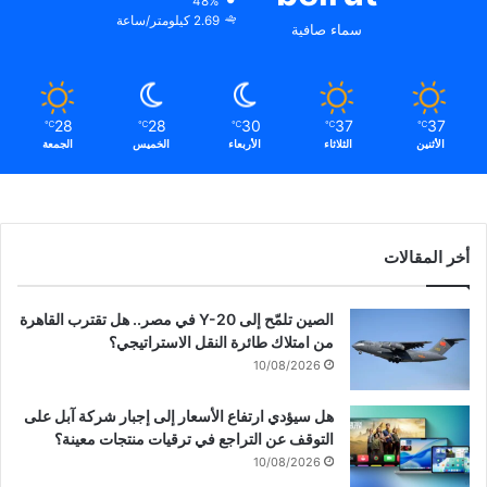
48%
2.69 كيلومتر/ساعة
سماء صافية
28
28
30
37
37
℃
℃
℃
℃
℃
الأثنين
الثلاثاء
الأربعاء
الخميس
الجمعة
أخر المقالات
الصين تلمّح إلى Y-20 في مصر.. هل تقترب القاهرة
من امتلاك طائرة النقل الاستراتيجي؟
10/08/2026
هل سيؤدي ارتفاع الأسعار إلى إجبار شركة آبل على
التوقف عن التراجع في ترقيات منتجات معينة؟
10/08/2026