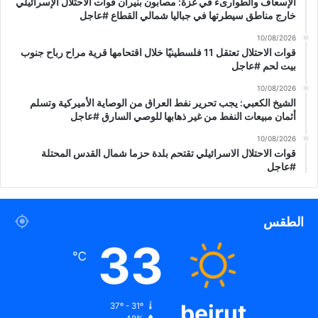
الإسعاف والطوارىء في غزة: مصابون بنيران قوات الاحتلال الإسرائيلي
س
خارج مناطق سيطرتها في جباليا شمالي القطاع #عاجل
ب
ب
10/08/2026
ب
قوات الاحتلال تعتقل 11 فلسطينيًا خلال اقتحامها قرية مراح رباح جنوب
م
بيت لحم #عاجل
ز
10/08/2026
ي
الشيخ الكعبي: يجب تحرير نفط العراق من الوصاية الأميركية وتسلم
د
أثمان مبيعات النفط من غير ذهابها للوصي السارق #عاجل
م
ن
10/08/2026
قوات الاحتلال الاسرائيلي تقتحم بلدة حزما شمال القدس المحتلة
ا
#عاجل
ل
د
م
ا
الطقس
ء
33
#
℃
ع
ا
ج
ل
beirut
37º - 31º