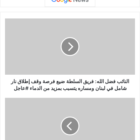
ا
ل
ن
ا
ئ
ب
ف
ض
ل
ا
النائب فضل الله: فريق السلطة ضيع فرصة وقف إطلاق نار
ل
شامل في لبنان ومساره يتسبب بمزيد من الدماء #عاجل
ل
ه
أ
:
ج
ف
و
ر
ا
ي
ء
ق
:
ا