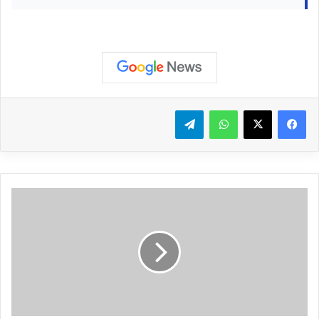
واتساب
تيلقرام
حزب
الله:
استهدفنا
مركزا
قياديًا
وتجهيزات
فنّيّة
في
البياضة