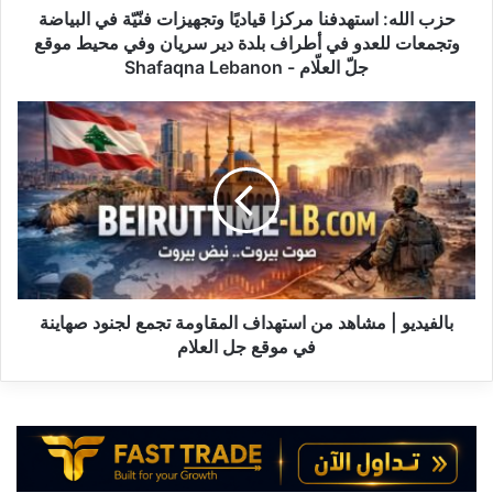
وتجمعات
حزب الله: استهدفنا مركزا قياديًا وتجهيزات فنّيّة في البياضة
للعدو
وتجمعات للعدو في أطراف بلدة دير سريان وفي محيط موقع
في
جلّ العلّام - Shafaqna Lebanon
أطراف
بلدة
بالفيديو
دير
|
سريان
مشاهد
وفي
من
محيط
استهداف
موقع
المقاومة
جلّ
تجمع
العلّام
لجنود
-
صهاينة
Shafaqna
في
بالفيديو | مشاهد من استهداف المقاومة تجمع لجنود صهاينة
Lebanon
موقع
في موقع جل العلام
جل
العلام