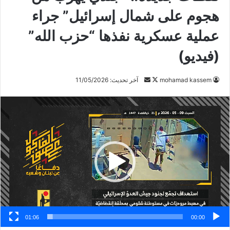
هجوم على شمال إسرائيل” جراء
عملية عسكرية نفذها “حزب الله”
(فيديو)
تابع
أرسل
mohamad kassem
آخر تحديث: 11/05/2026
على
بريدا
مشغل
X
إلكترونيا
الفيديو
01:06
00:00