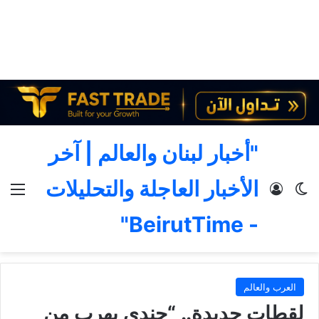
"أخبار لبنان والعالم | آخر
الأخبار العاجلة والتحليلات
الوضع المظلم
تسجيل الدخول
الق
- BeirutTime"
العرب والعالم
لقطات جديدة.. “جندي يهرب من