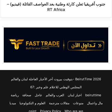
ح
ي
جنوب أفريقيا تعلن كارثة وطنية بعد العواصف القاتلة (فيديو) –
ن
ا
RT Africa
ي
ت
ة
ع
1
ل
2
ن
-
ك
0
ا
5
ر
-
ث
2
ة
0
و
2
ط
6
ن
1
ي
2026 BeirutTime -بتوقيت بيروت آخر الأخبار العاجلة لبنان والعالم
3
ة
المجلس الوطني للاعلام علم وخبر :67
:
ب
3
ع
beiruttime
اخبار لبنان
العرب والعالم
عاجل
صحافة
رياضة
2
د
مال واعمال
منوعات
مقالات مترجمة
العلوم و التكنولوجيا
ميديا
#
ا
ع
ل
osint
Privacy Policy
Who are we