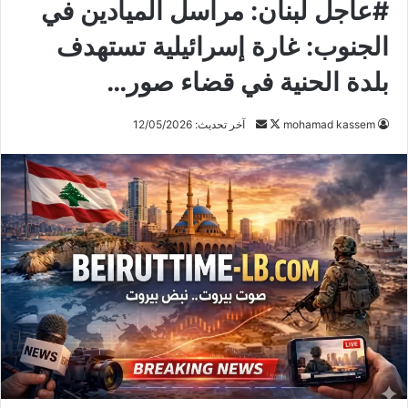
#عاجل لبنان: مراسل الميادين في
الجنوب: غارة إسرائيلية تستهدف
بلدة الحنية في قضاء صور…
mohamad kassem
ت
أ
آخر تحديث: 12/05/2026
ا
ر
ب
س
ع
ل
ع
ب
ل
ر
ى
ي
X
د
ا
إ
ل
ك
ت