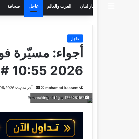
beiruttime
اخبار لبنان
العرب والعالم
عاجل
صحافة
عاجل
2026 10:55 #عاجل
mohamad kassem
ت
أ
آخر تحديث: 13/05/2026
ا
ر
1777251157 breaking red 1 jpg
ب
س
ع
ل
ع
ب
ل
ر
ى
ي