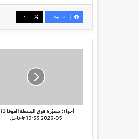
فيسبوك
‫X
أ
ج
و
ا
ء
:
م
س
يّ
ر
أج
ة
05-2026 10:55 #عاجل
ف
و
ق