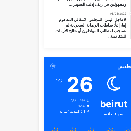
ومجهولين في ريف إدلب الجنوبي…
08/08/2026
#عاجل اليمن: المجلس الانتقالي المدعوم
إماراتياً: سلطات الوصاية السعودية لم
تستجب لمطالب المواطنين أو تعالج الأزمات
المتفاقمة…
لطقس
26
℃
beirut
35º - 26º
67%
5.1 كيلومتر/ساعة
سماء صافية