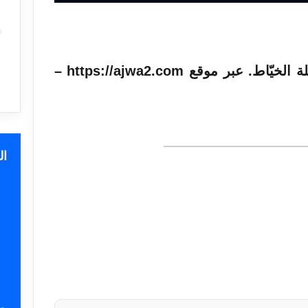
تم التبليغ عن رصد مسيّرة في تلة الخيّاط. عبر موقع https://ajwa2.com –
ا