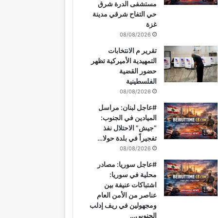
مستشفى الدرة شرق
حي التفاح شرقي مدينة
غزة
08/08/2026
تقرير م الانتخابات
التمهيدية الأميركية تظهر
حضور القضية
الفلسطينية
08/08/2026
#عاجل لبنان: مراسل
الميادين في الجنوب:
“جيش” الاحتلال نفذ
تفجيراً في بلدة حولا…
08/08/2026
#عاجل سوريا: مصادر
محلية في سوريا:
اشتباكات عنيفة بين
عناصر من الأمن العام
ومجهولين في ريف إدلب
الجنوبي…