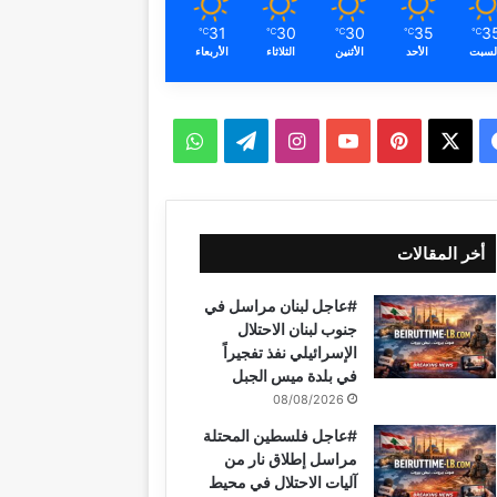
31
30
30
35
3
℃
℃
℃
℃
℃
لسبت
الأحد
الأثنين
الثلاثاء
الأربعاء
ف
ب
ا
ت
و
ي
X
ي
Y
ن
ي
ا
س
ن
o
س
ل
ت
أخر المقالات
ب
ت
u
ت
ق
س
#عاجل لبنان مراسل في
و
ي
T
ق
ر
ا
جنوب لبنان الاحتلال
الإسرائيلي نفذ تفجيراً
ك
ر
u
ر
ا
ب
في بلدة ميس الجبل
08/08/2026
ي
b
ا
م
#عاجل فلسطين المحتلة
س
e
م
مراسل إطلاق نار من
آليات الاحتلال في محيط
ت