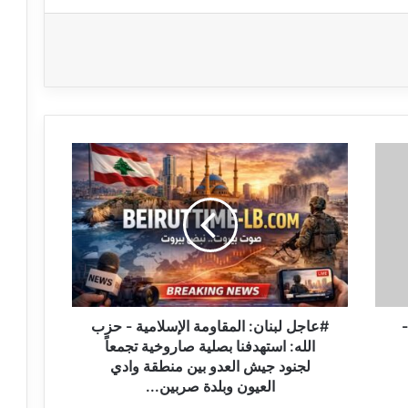
#
ع
ا
ج
ل
ل
ب
ن
ا
واء: مسيّرة فوق البسطة الفوقا 13-
ن
#عاجل لبنان: المقاومة الإسلامية - حزب
:
الله: استهدفنا بصلية صاروخية تجمعاً
ا
لجنود جيش العدو بين منطقة وادي
ل
العيون وبلدة صربين...
م