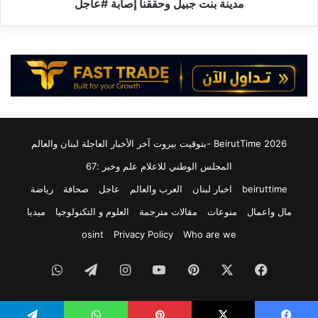
ت
مدينة بنت جبيل وحققنا إصابة #عاجل
س
ه
أ
د
ن
ف
ت
ن
ت
ا
ح
ب
و
م
ل
س
إ
ي
2026 BeirutTime -بتوقيت بيروت آخر الأخبار العاجلة لبنان والعالم
ل
ر
ى
ة
المجلس الوطني للاعلام علم وخبر :67
م
ن
beiruttime
اخبار لبنان
العرب والعالم
عاجل
صحافة
رياضة
ن
ا
ص
ق
مال واعمال
منوعات
مقالات مترجمة
العلوم و التكنولوجيا
ميديا
ة
ل
osint
Privacy Policy
Who are we
ل
ة
ل
ج
ت
فيسبوك
‫X
بينتيريست
‫YouTube
انستقرام
تيلقرام
واتساب
ن
ع
د
ا
ل
و
ل