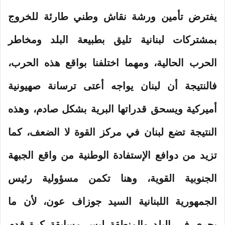
و
ن
يفترض تأمين ورشة نقاش وطني طارئة للخروج
ي
بمشتركات لبنانية تليق بطبيعة البلد ومخاطر
ا
الحرب الحالية، ومهما اختلفنا بواقع هذه الحرب،
فالنتيجة أن لبنان يواجه أعتى ترسانة صهيونية
أميركية ويسحق قدراتها البرية بشكل صادم، وهذه
النتيجة تضع لبنان في مركز القوة لا الضعف، كما
تزيد من دوافع الإستفادة الوطنية من واقع الجبهة
الجنوبية القوية، وهنا تكمن مسؤولية رئيس
الجمهورية اللبنانية السيد جوزاف عون، لأن ما
يجري في البلد والمنطقة ليس مسابقة كرة قدم