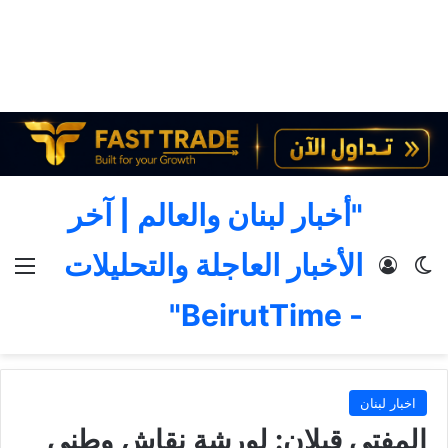
"أخبار لبنان والعالم | آخر
الأخبار العاجلة والتحليلات
الوضع المظلم
تسجيل الدخول
الق
- BeirutTime"
اخبار لبنان
المفتي قبلان: لورشة نقاش وطني