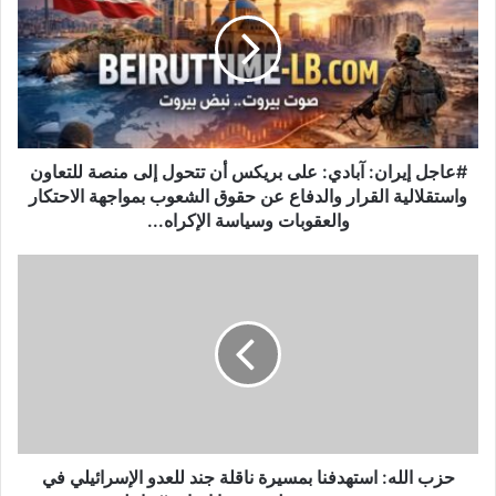
ا
ج
ل
إ
ي
ر
ا
ن
#عاجل إيران: آبادي: على بريكس أن تتحول إلى منصة للتعاون
:
واستقلالية القرار والدفاع عن حقوق الشعوب بمواجهة الاحتكار
آ
والعقوبات وسياسة الإكراه...
ب
ا
ح
د
ز
ي
ب
:
ا
ع
ل
ل
ل
ى
ه
ب
:
ر
ا
ي
س
حزب الله: استهدفنا بمسيرة ناقلة جند للعدو الإسرائيلي في
ك