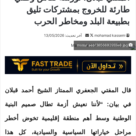
طارئة للخروج بمشتركات تليق
بطبيعة البلد ومخاطر الحرب
mohamad kassem
ت
أ
آخر تحديث: 13/05/2026
ا
ر
manar aeb13656682955e8 jpg
ب
س
ع
ل
ع
ب
ل
ر
ى
ي
X
د
قال المفتي الجعفري الممتاز الشيخ أحمد قبلان
ا
إ
في بيان: “لأننا نعيش أزمة تطال صميم البنية
ل
ك
الوطنية وسط أهم منطقة إقليمية تخوض أخطر
ت
ر
مراحل خياراتها السياسية والسيادية، كل هذا