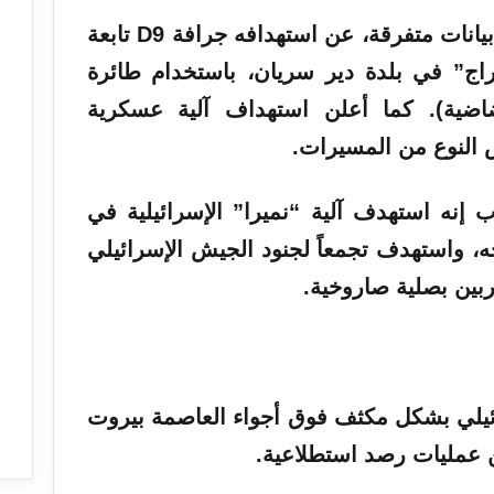
من جهته، أعلن “حزب الله” في بيانات متفرقة، عن استهدافه جرافة D9 تابعة
راج” في بلدة دير سريان، باستخدام طائرة
اضية). كما أعلن استهداف آلية عسكرية
 النوع من المسيرات.
إنه استهدف آلية “نميرا” الإسرائيلية في
، واستهدف تجمعاً لجنود الجيش الإسرائيلي
بين بصلية صاروخية.
رائيلي بشكل مكثف فوق أجواء العاصمة بيروت
ن عمليات رصد استطلاعية.