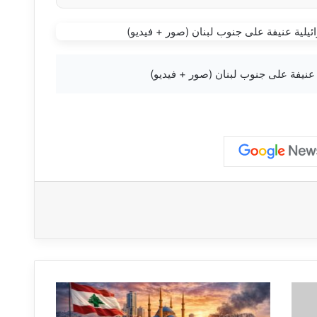
#عاجل
إيران: