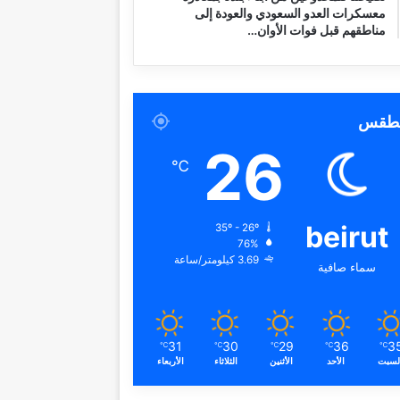
معسكرات العدو السعودي والعودة إلى
مناطقهم قبل فوات الأوان…
لطقس
26
℃
beirut
35º - 26º
76%
3.69 كيلومتر/ساعة
سماء صافية
31
30
29
36
3
℃
℃
℃
℃
℃
لسبت
الأحد
الأثنين
الثلاثاء
الأربعاء