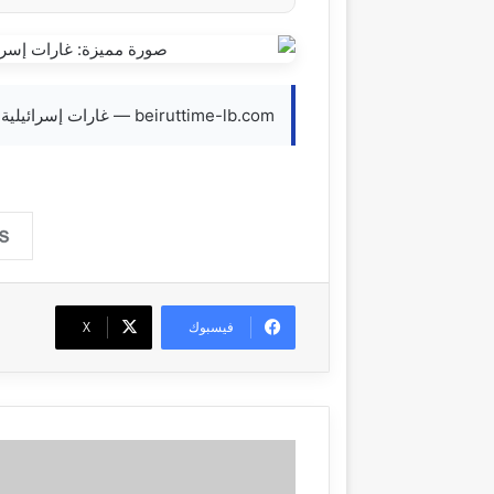
beiruttime-lb.com — غارات إسرائيلية عنيفة على جنوب لبنان (صور + فيديو)
فيسبوك
‫X
الحجار
اطلع