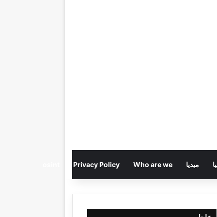
ا
ميديا
Who are we
Privacy Policy
osint