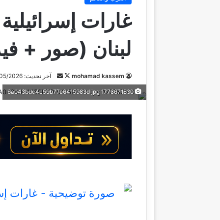
غارات إسرائيلية
لبنان (صور + فيد
تابع
أرسل
mohamad kassem
آخر تحديث: 13/05/2026
على
بريدا
1778671830 6a043bdc4c59b77e6415983d jpg
X
إلكترونيا