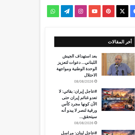
‫X
فيسبوك
بينتيريست
‫YouTube
انستقرام
تيلقرام
واتساب
أخر المقالات
بعد استهداف الجيش
اللبناني… دعوات لتعزيز
الوحدة الوطنية ومواجهة
الاحتلال
08/08/2026
#عاجل إيران: بقائي: لا
تعدو غنائم إيران حتى
الآن كونها مجرد كأس
ورقية لنصر لا يبدو أنه
سيتحقق…
08/08/2026
#عاجل لبنان: مراسل