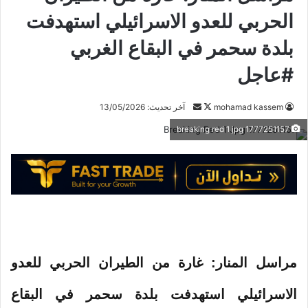
الحربي للعدو الاسرائيلي استهدفت
بلدة سحمر في البقاع الغربي
#عاجل
mohamad kassem
ت
أ
آخر تحديث: 13/05/2026
ا
ر
1777251157 breaking red 1 jpg
ب
س
ع
ل
ع
ب
ل
ر
ى
ي
X
د
ا
إ
مراسل المنار: غارة من الطيران الحربي للعدو
ل
ك
الاسرائيلي استهدفت بلدة سحمر في البقاع
ت