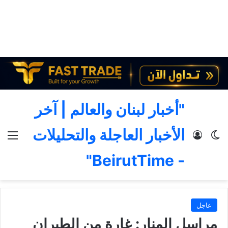
"أخبار لبنان والعالم | آخر
الأخبار العاجلة والتحليلات
الوضع المظلم
تسجيل الدخول
الق
- BeirutTime"
عاجل
مراسل المنار: غارة من الطيران