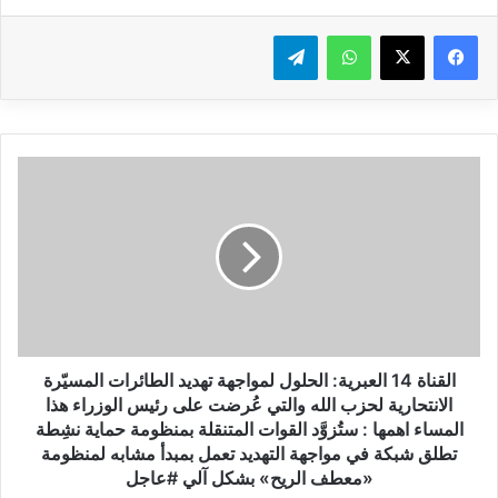
واتساب
تيلقرام
ا
ل
ق
ن
ا
ة
1
4
ا
ل
القناة 14 العبرية: الحلول لمواجهة تهديد الطائرات المسيّرة
ع
الانتحارية لحزب الله والتي عُرضت على رئيس الوزراء هذا
ب
المساء اهمها : ستُزوَّد القوات المتنقلة بمنظومة حماية نشِطة
ر
تطلق شبكة في مواجهة التهديد تعمل بمبدأ مشابه لمنظومة
ي
«معطف الريح» بشكل آلي #عاجل
ة