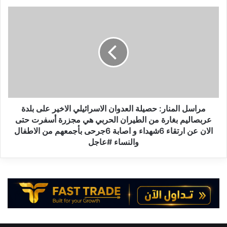
:
م
ا
ر
ل
ا
ح
س
ل
ل
و
ا
ل
ل
ل
م
م
ن
و
ا
مراسل المنار: حصيلة العدوان الاسرائيلي الاخير على بلدة
ا
ر
عربصاليم بغارة من الطيران الحربي هي مجزرة أسفرت حتى
ج
:
الان عن ارتقاء 6شهداء و اصابة 6جرحى بأجمعهم من الاطفال
ه
ح
والنساء #عاجل
ة
ص
ت
ي
ه
ل
د
ة
ي
ا
د
ل
ا
ع
ل
د