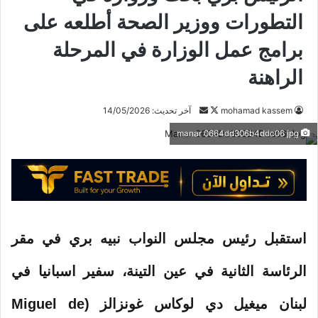
التطورات ووزير الصحة أطلعه على
برامج عمل الوزارة في المرحلة
الراهنة
mohamad kassem
ت
أ
آخر تحديث: 14/05/2026
ا
ر
manar 0664dd306b4ddc06 jpg
ب
س
ع
ل
ع
ب
ل
ر
ى
ي
X
د
استقبل رئيس مجلس النواب نبيه بري في مقر
ا
إ
الرئاسة الثانية في عين التينة، سفير اسبانيا في
ل
ك
لبنان ميغيل دي لوكاس غونزالز (Miguel de
ت