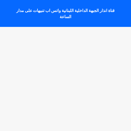
قناة انذار الجبهة الداخلية اللبنانية واتس اب تنبيهات على مدار
الساعة