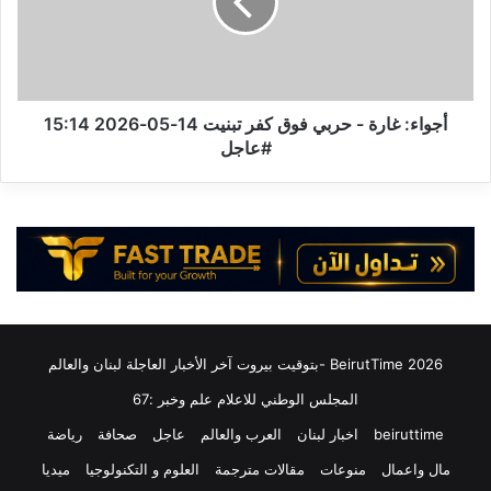
و
ء
س
:
م
غ
و
ا
س
ر
"
ة
أجواء: غارة - حربي فوق كفر تبنيت 14-05-2026 15:14
ف
-
#عاجل
ي
ح
م
ر
ج
ب
ا
ي
ل
ف
ا
و
ل
ق
أ
ك
ق
ف
2026 BeirutTime -بتوقيت بيروت آخر الأخبار العاجلة لبنان والعالم
م
ر
ا
ت
المجلس الوطني للاعلام علم وخبر :67
ر
ب
beiruttime
اخبار لبنان
العرب والعالم
عاجل
صحافة
رياضة
ا
ن
ل
ي
مال واعمال
منوعات
مقالات مترجمة
العلوم و التكنولوجيا
ميديا
ص
ت