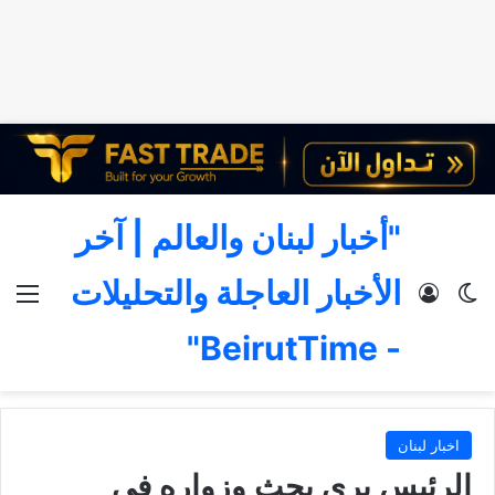
"أخبار لبنان والعالم | آخر
الأخبار العاجلة والتحليلات
الوضع المظلم
تسجيل الدخول
الق
- BeirutTime"
اخبار لبنان
الرئيس بري بحث وزواره في