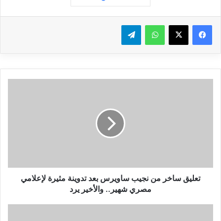
واتساب
تيلقرام
ت
ع
ل
ي
ق
س
ا
خ
ر
م
تعليق ساخر من نجيب ساويرس بعد تدوينة مثيرة لإعلامي
ن
مصري شهير.. والأخير يرد
ن
ج
م
ي
و