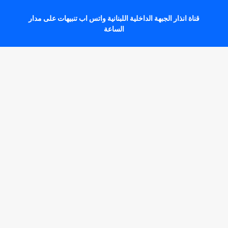
قناة انذار الجبهة الداخلية اللبنانية واتس اب تنبيهات على مدار
الساعة