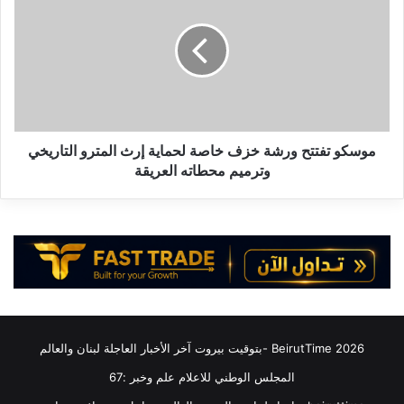
ب
س
س
ك
ا
و
و
ت
ي
ف
ر
ت
س
ت
ب
ح
موسكو تفتتح ورشة خزف خاصة لحماية إرث المترو التاريخي
ع
و
وترميم محطاته العريقة
د
ر
ت
ش
د
ة
و
خ
ي
ز
ن
ف
ة
خ
م
ا
ث
ص
2026 BeirutTime -بتوقيت بيروت آخر الأخبار العاجلة لبنان والعالم
ي
ة
ر
ل
المجلس الوطني للاعلام علم وخبر :67
ة
ح