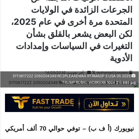
الجرعات الزائدة في الولايات
المتحدة مرة أخرى في عام 2025،
لكن البعض يشعر بالقلق بشأن
التغيرات في السياسات وإمدادات
الأدوية
mohamad kassem
ت
أ
آخر تحديث: 14/05/2026
2025 05 31T061722Z 2050204349 RC2PLEAAEWAA RTRMADP 3 USA
ا
ر
TRUMP RURAL WORKERS 1024 215 683 jpg
ب
س
ع
ل
ع
ب
ل
ر
ى
ي
X
د
نيويورك (أ ف ب) – توفي حوالي 70 ألف أمريكي
ا