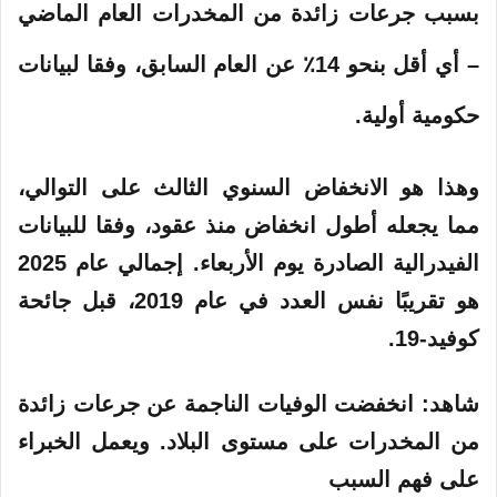
إ
بسبب جرعات زائدة من المخدرات العام الماضي
ل
ك
– أي أقل بنحو 14٪ عن العام السابق، وفقا لبيانات
ت
ر
حكومية أولية.
و
ن
وهذا هو الانخفاض السنوي الثالث على التوالي،
ي
ا
مما يجعله أطول انخفاض منذ عقود، وفقا للبيانات
الفيدرالية الصادرة يوم الأربعاء. إجمالي عام 2025
هو تقريبًا نفس العدد في عام 2019، قبل جائحة
كوفيد-19.
شاهد: انخفضت الوفيات الناجمة عن جرعات زائدة
من المخدرات على مستوى البلاد. ويعمل الخبراء
على فهم السبب