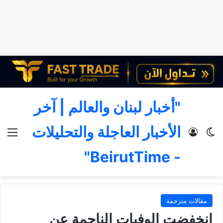
"أخبار لبنان والعالم | آخر
الأخبار العاجلة والتحليلات
الوضع المظلم
تسجيل الدخول
الق
- BeirutTime"
مقالات مترجمة
انخفضت الوفيات الناجمة عن