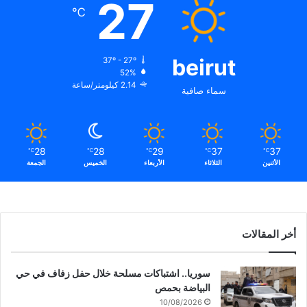
27
℃
beirut
37º - 27º
52%
2.14 كيلومتر/ساعة
سماء صافية
28
28
29
37
37
℃
℃
℃
℃
℃
الأثنين
الثلاثاء
الأربعاء
الخميس
الجمعة
أخر المقالات
سوريا.. اشتباكات مسلحة خلال حفل زفاف في حي
البياضة بحمص
10/08/2026