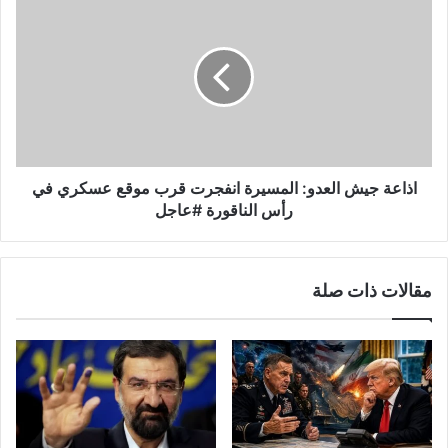
إيران
جيش
لكن
العدو:
رهانهما
المسيرة
لم
انفجرت
ينجح...
قرب
موقع
عسكري
في
رأس
اذاعة جيش العدو: المسيرة انفجرت قرب موقع عسكري في
الناقورة
رأس الناقورة #عاجل
#عاجل
مقالات ذات صلة