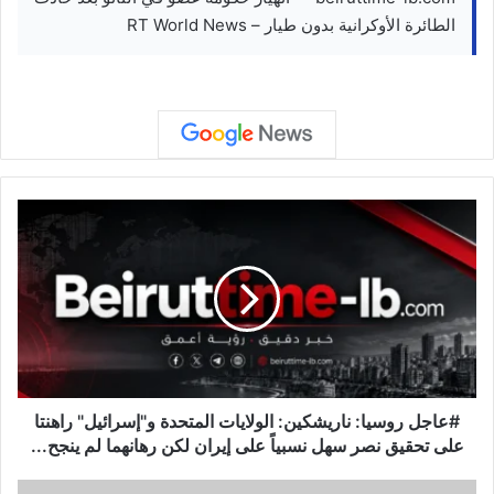
الطائرة الأوكرانية بدون طيار – RT World News
#عاجل
روسيا:
ناريشكين:
الولايات
المتحدة
و"إسرائيل"
راهنتا
على
تحقيق
نصر
#عاجل روسيا: ناريشكين: الولايات المتحدة و"إسرائيل" راهنتا
سهل
على تحقيق نصر سهل نسبياً على إيران لكن رهانهما لم ينجح...
نسبياً
على
اذاعة