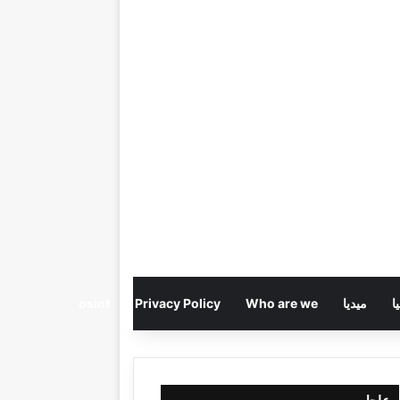
ا
ميديا
Who are we
Privacy Policy
osint