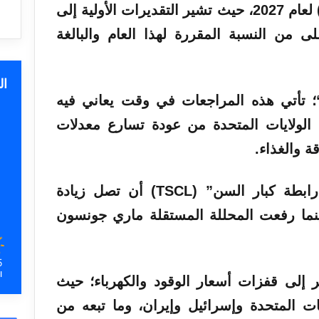
“تعديل تكلفة المعيشة” (COLA) لعام 2027، حيث تشير التقديرات الأولية إلى
لى من النسبة المقررة لهذا العام والبالغة
ا
“؛ تأتي هذه المراجعات في وقت يعاني فيه
فيد في الولايات المتحدة من عودة تسارع معدلات
 والغذاء.
كبار السن” (TSCL) أن تصل
زيادة
ام 2027 إلى 3.9%، بينما رفعت المحللة المستقلة ماري جونسون
5
ا
شر إلى قفزات
أسعار
الوقود والكهرباء؛ حيث
ات المتحدة وإسرائيل وإيران، وما تبعه من