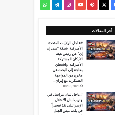
ف
ب
ا
ت
و
ي
X
ي
Y
ن
ي
ا
س
ن
o
س
ل
ت
أخر المقالات
ب
ت
u
ت
ق
س
#عاجل الولايات المتحدة
و
ي
T
ق
ر
ا
الأميركية: شبكة “سي إن
إن” عن رئيس هيئة
ك
ر
u
ر
ا
ب
الأركان المشتركة
الأميركية: واشنطن
ي
b
ا
م
بحاجة إلى البحث عن
مخرج من المواجهة
س
e
م
العسكرية مع إيران…
ت
08/08/2026
#عاجل لبنان مراسل في
جنوب لبنان الاحتلال
الإسرائيلي نفذ تفجيراً
في بلدة ميس الجبل