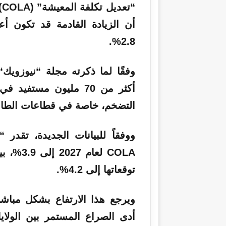
ل
ك
أن الزيادة القادمة قد تكون أع
ت
ر
2.8%.
و
ن
وفقًا لما ذكرته مجلة “نيوزويك
ي
أكثر من 70 مليون مست
ا
التضخم، خاصة في قطاعات الطاقة
ووفقاً للبيانات الجديدة، تقدر “رابطة 
COLA لع
توقعاتها إلى 4.2%.
ويرجع هذا الارتفاع بشكل مبا
أدى الصراع المستمر بين الولاي