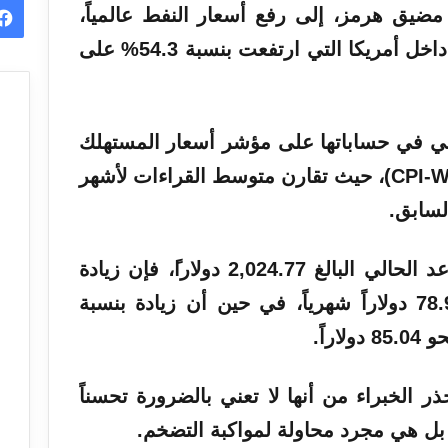
يق هرمز، إلى رفع أسعار النفط عالمياً،
داخل أمريكا التي ارتفعت
بنسبة
54.3% على
ي في حساباتها على مؤشر أسعار المستهلك
للعاملين في المناطق الحضرية (CPI-W)، حيث تقارن متوسط القراءات لأشهر
لسابق.
لي البالغ 2,024.77
دولارا
ً، فإن زيادة
بنسبة 3.9% ستضيف حوالي 78.96 دولاراً شهرياً، في حين أن زيادة بنسبة
ر الخبراء من أنها لا تعني بالضرورة تحسناً
 بل هي مجرد محاولة لمواكبة التضخم.