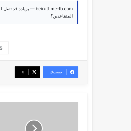
المتقاعدين؟
فيسبوك
‫X
A
n
X
-
l