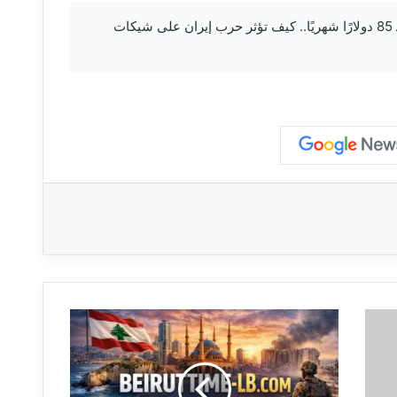
beiruttime-lb.com — بزيادة قد تصل لـ 85 دولارًا شهريًا.. كيف تؤثر حرب إيران على شيكات
ف
ر
ن
س
ا