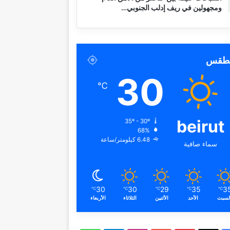
ومجهولين في ريف إدلب الجنوبي…
لطقس
30
℃
beirut
35º - 30º
68%
6.48 كيلومتر/ساعة
سماء صافية
30
30
29
35
3
℃
℃
℃
℃
℃
لسبت
الأحد
الأثنين
الثلاثاء
الأربعاء