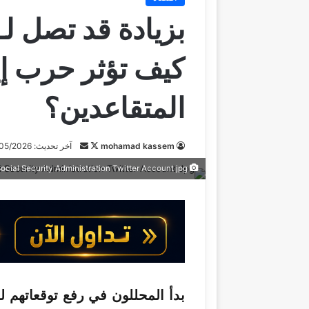
كيف تؤثر حرب إ
المتقاعدين؟
mohamad kassem
ت
أ
آخر تحديث: 14/05/2026
ا
ر
Photo courtesy of Social Security Administration Twitter Account jpg
ب
س
ع
ل
ع
ب
ل
ر
ى
ي
X
د
ا
بدأ المحللون في رفع توقعاتهم ل
إ