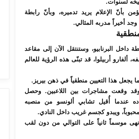
يخه لسنوات.
ن بأنّ الإعلام يريد تدميره، وبأنّ رابطة
جد أخيراً مدربه المثالي.
منطقية
ة داخل البرنابيو، وستنتقل الآن إلى مقاعد
، ألفارو أربيلوا، قد تبنّى هذه الرؤية للعالم
 يجعل هذا التعيين منطقياً في ذهن بيريز.
قد وقعت مشاجرات بين اللاعبين. وحصل
ه عندما أُقيل تشابي ألونسو من منصبه
حبوباً، ويبدو كجسم غريب داخل النادي.
نهى موسماً ثانياً على التوالي من دون لقب