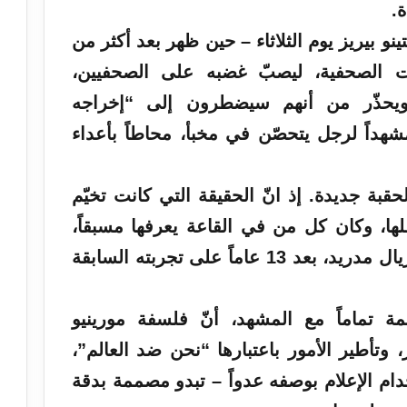
.
ينو بيريز يوم الثلاثاء – حين ظهر بعد أكثر من
 الصحفية، ليصبّ غضبه على الصحفيين،
ويحذّر من أنهم سيضطرون إلى “إخراجه
شهداً لرجل يتحصّن في مخبأ، محاطاً بأعداء
حقبة جديدة. إذ انّ الحقيقة
التي
كانت تخيّم
ها، وكان كل من في القاعة يعرفها مسبقاً،
عائد إلى ريال مدريد، بعد 13 عاماً على تجربته السابقة
مة تماماً مع المشهد، أنّ فلسفة مورينيو
، وتأطير الأمور باعتبارها “نحن ضد العالم”،
دام الإعلام بوصفه عدواً – تبدو مصممة بدقة