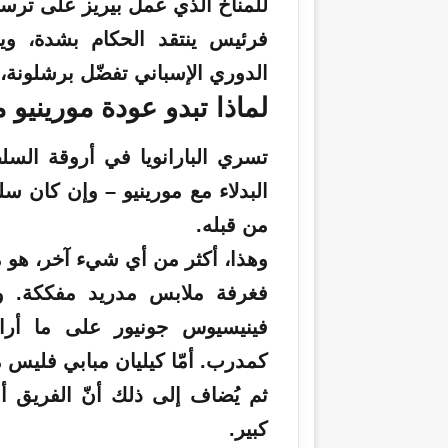
للمناخ الذي عمل بيريز على ترس
فرئيس ينتقد الحكام بشدة، ويؤم
الدوري الإسباني تفضّل برشلونة، و
لماذا تبدو عودة مورينيو 
تسري البارانويا في أروقة السلط
البدلاء مع مورينيو – وإن كان سلفه
من قبله.
وهذا، أكثر من أي شيء آخر، هو ما
فغرفة ملابس مدريد مفككة. و
فينيسيوس جونيور على ما أراد
كمدرب. أمّا كيليان مبابي فليس م
ثم يُضاف إلى ذلك أنّ الفريق أ
كبير.