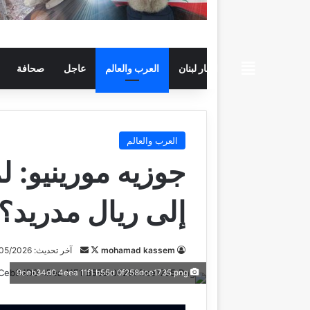
beiruttime
اخبار لبنان
العرب والعالم
عاجل
صحافة
العرب والعالم
جوزيه مورينيو: لم
إلى ريال مدريد؟
mohamad kassem
ت
أ
آخر تحديث: 14/05/2026
ا
ر
9ceb34d0 4eea 11f1 b55d 0f258dce1735 png
ب
س
ع
ل