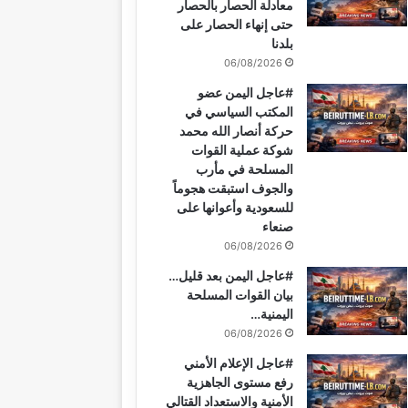
معادلة الحصار بالحصار
ك
ر
u
ر
ا
ب
حتى إنهاء الحصار على
بلدنا
ي
b
ا
م
06/08/2026
س
e
م
#عاجل اليمن عضو
المكتب السياسي في
ت
حركة أنصار الله محمد
شوكة عملية القوات
المسلحة في مأرب
والجوف استبقت هجوماً
للسعودية وأعوانها على
صنعاء
06/08/2026
#عاجل اليمن بعد قليل…
بيان القوات المسلحة
اليمنية…
06/08/2026
#عاجل الإعلام الأمني
رفع مستوى الجاهزية
الأمنية والاستعداد القتالي