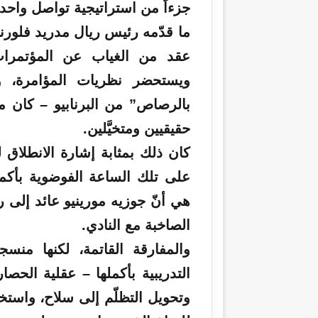
جزءاً من استراتيجية تواصل واحدة
ما قدّمه رئيس
ريال
مدريد
فلورنت
عقد من الغياب عن المؤتمرات
ويستحضر نظريات المؤامرة، 
بالرصاص” من البرنابيو – كان م
حقيقيين ومتخيَّلين.
كان ذلك بمثابة إشارة الانطلاق ل
على تلك الساعة الفوضوية بأكمل
هي أنّ جوزيه
مورينيو
الصاخبة مع
النادي
.
والمفارقة القاتمة، لكنها منسج
التدريبية بأكملها – عقلية الحصار
وتحويل التظلّم إلى سلاح، واستخ