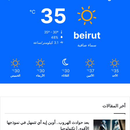
35
℃
beirut
35º - 30º
48%
3.1 كيلومتر/ساعة
سماء صافية
30
30
30
37
35
℃
℃
℃
℃
℃
الأحد
الأثنين
الثلاثاء
الأربعاء
الخميس
أخر المقالات
بعد حوادث الهروب.. أوبن إيه آي تتمهل في نموذجها
الأقوى | تكنولوجيا