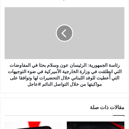
رئاسة
الجمهورية:
الرئيسان
عون
وسلام
بحثا
في
المفاوضات
التي
انطلقت
رئاسة الجمهورية: الرئيسان عون وسلام بحثا في المفاوضات
في
التي انطلقت في وزارة الخارجية الأميركية في ضوء التوجيهات
وزارة
التي أُعطيت للوفد اللبناني خلال التحضيرات لها وتوافقا على
الخارجية
مواكبتها من خلال التواصل الدائم #عاجل
الأميركية
في
ضوء
التوجيهات
مقالات ذات صلة
التي
أُعطيت
للوفد