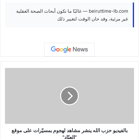
beiruttime-lb.com — غالبًا ما تكون أبحاث الصحة العقلية
غير مرئية، وقد حان الوقت لتغيير ذلك
بالفيديو
حزب
الله
ينشر
مشاهد
لهجوم
بمسيّرات
على
موقع
"العبّاد"
بالفيديو حزب الله ينشر مشاهد لهجوم بمسيّرات على موقع
"العبّاد"