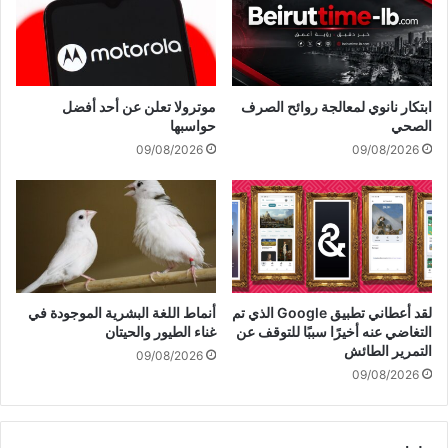
اللبناني
خلال
التحضيرات
لها
وتوافقا
ابتكار نانوي لمعالجة روائح الصرف
موترولا تعلن عن أحد أفضل
على
الصحي
حواسبها
مواكبتها
09/08/2026
09/08/2026
من
خلال
التواصل
الدائم
#عاجل
لقد أعطاني تطبيق Google الذي تم
أنماط اللغة البشرية الموجودة في
التغاضي عنه أخيرًا سببًا للتوقف عن
غناء الطيور والحيتان
التمرير الطائش
09/08/2026
09/08/2026