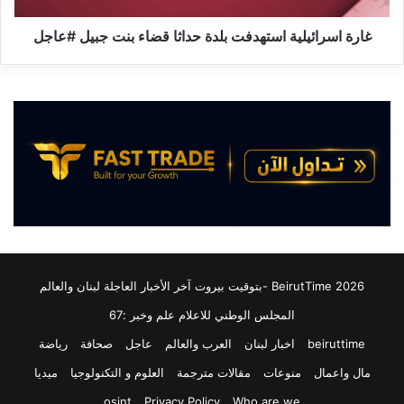
.
ئ
ت
ي
غارة اسرائيلية استهدفت بلدة حداثا قضاء بنت جبيل #عاجل
ح
ل
ق
ي
ي
ة
ق
ا
أ
س
م
ت
ر
ه
ي
د
ك
ف
ي
ت
ف
ب
ي
ل
ت
د
2026 BeirutTime -بتوقيت بيروت آخر الأخبار العاجلة لبنان والعالم
ذ
ة
المجلس الوطني للاعلام علم وخبر :67
ا
ح
ك
د
beiruttime
اخبار لبنان
العرب والعالم
عاجل
صحافة
رياضة
ر
ا
مال واعمال
منوعات
مقالات مترجمة
العلوم و التكنولوجيا
ميديا
م
ث
و
ا
osint
Privacy Policy
Who are we