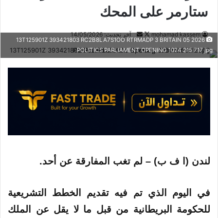
ستارمر على المحك
mohamad kassem
ت
أ
آخر تحديث: 14/05/2026
2026 05 13T125901Z 393421803 RC2B8LA7S1OO RTRMADP 3 BRITAIN
ا
ر
POLITICS PARLIAMENT OPENING 1024 215 717 jpg
ب
س
ع
ل
ع
ب
ل
ر
ى
ي
X
د
ا
إ
ل
لندن (ا ف ب) – لم تغب المفارقة عن أحد.
ك
ت
ر
في اليوم الذي تم فيه تقديم الخطط التشريعية
و
للحكومة البريطانية من قبل ما لا يقل عن الملك
ن