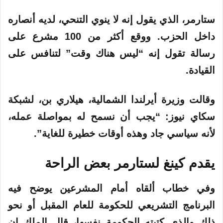
ستارمر، الذي يقول إنه لا ينوي التنحي، لديه أنصاره
داخل الحزب. ووقع أكثر من 100 مشرع على
رسالة تقول إنه “ليس هناك وقت” لتنافس على
القيادة.
وقالت وزيرة أيرلندا الشمالية، هيلاري بن، لشبكة
سكاي نيوز: “يجب أن نسمح له بمواصلة عمله،
لأنه سياسي جاد وهذه أوقات خطيرة للغاية”.
يقدم كينغ لستارمر بعض الراحة
وفي خطاب ألقاه أمام المشرعين يوضح فيه
البرنامج التشريعي للحكومة للعام المقبل أو نحو
ذلك والذي كتبته الحكومة نفسها، قال الملك إن