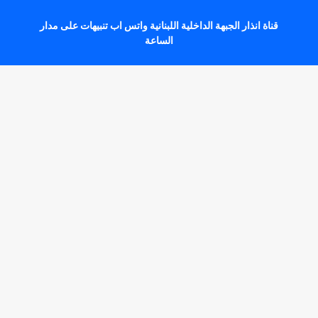
قناة انذار الجبهة الداخلية اللبنانية واتس اب تنبيهات على مدار
الساعة