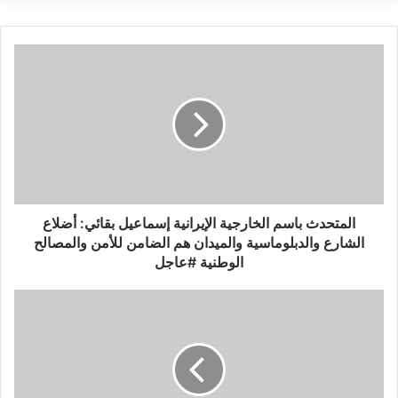
ا
ل
م
ت
ح
د
ث
ب
ا
س
المتحدث باسم الخارجية الإيرانية إسماعيل بقائي: أضلاع
م
الشارع والدبلوماسية والميدان هم الضامن للأمن والمصالح
ا
الوطنية #عاجل
ل
خ
ص
ا
ح
ر
ي
ج
ف
ي
ة
ة
“