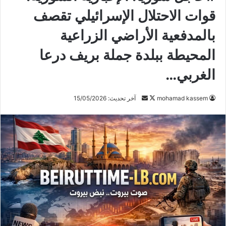
قوات الاحتلال الإسرائيلي تقصف
بالمدفعية الأراضي الزراعية
المحيطة ببلدة جملة بريف درعا
الغربي…
mohamad kassem
ت
أ
آخر تحديث: 15/05/2026
ا
ر
ب
س
ع
ل
ع
ب
ل
ر
ى
ي
X
د
ا
إ
ل