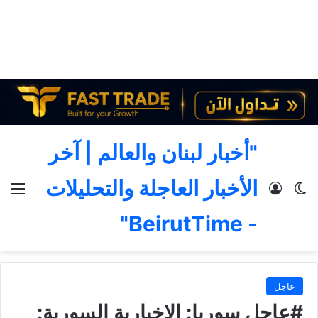
"أخبار لبنان والعالم | آخر
الأخبار العاجلة والتحليلات
الوضع المظلم
تسجيل الدخول
الق
- BeirutTime"
عاجل
#عاجل سوريا: الإخبارية السورية: