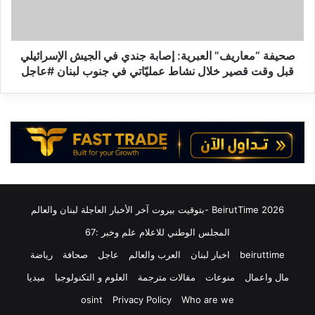
ا
م
ل
ع
إ
ا
ي
ر
صحيفة “معاريف” العبرية: إصابة جندي في الجيش الإسرائيلي
ر
ي
قبل وقت قصير خلال نشاط عمليّاتي في جنوب لبنان #عاجل
ا
ف
ن
”
ي
ا
ة
ل
إ
ع
س
ب
م
ر
ا
ي
ع
ة
2026 BeirutTime -بتوقيت بيروت آخر الأخبار العاجلة لبنان والعالم
ي
:
ل
إ
المجلس الوطني للاعلام علم وخبر :67
ب
ص
beiruttime
اخبار لبنان
العرب والعالم
عاجل
صحافة
رياضة
ق
ا
ا
ب
مال واعمال
منوعات
مقالات مترجمة
العلوم و التكنولوجيا
ميديا
ئ
ة
osint
Privacy Policy
Who are we
ي
ج