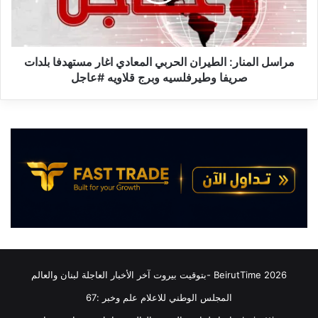
ا
ا
ل
ء
م
ع
ن
ل
ا
مراسل المنار: الطيران الحربي المعادي اغار مستهدفا بلدات
ى
ر
صريفا وطيرفلسيه وبرج قلاويه #عاجل
ا
:
ل
ا
ب
ل
ل
ط
د
ي
ا
ر
ت
ا
و
ن
ا
ا
ل
ل
ق
ح
ر
ر
ى
ب
2026 BeirutTime -بتوقيت بيروت آخر الأخبار العاجلة لبنان والعالم
ا
ي
المجلس الوطني للاعلام علم وخبر :67
ل
ا
ت
ل