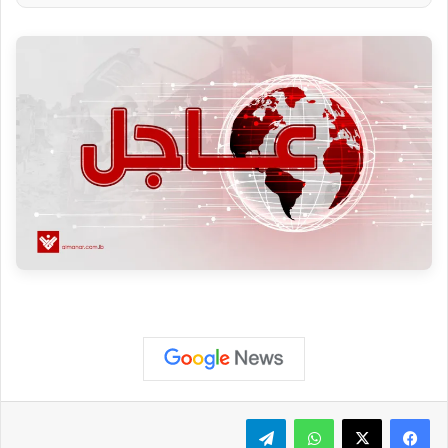
واتساب
تيلقرام