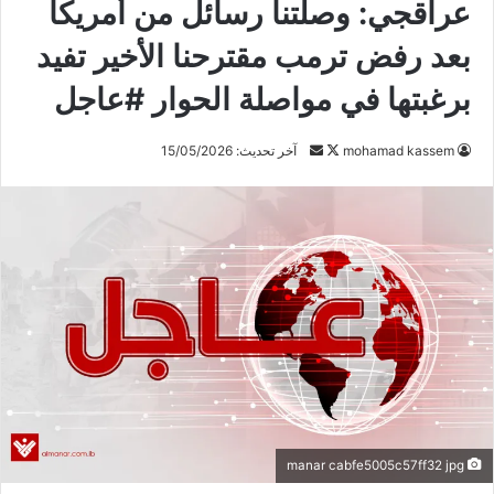
عراقجي: وصلتنا رسائل من أمريكا
بعد رفض ترمب مقترحنا الأخير تفيد
برغبتها في مواصلة الحوار #عاجل
mohamad kassem
ت
أ
آخر تحديث: 15/05/2026
ا
ر
ب
س
ع
ل
ع
ب
ل
ر
ى
ي
X
د
ا
إ
ل
ك
manar cabfe5005c57ff32 jpg
ت