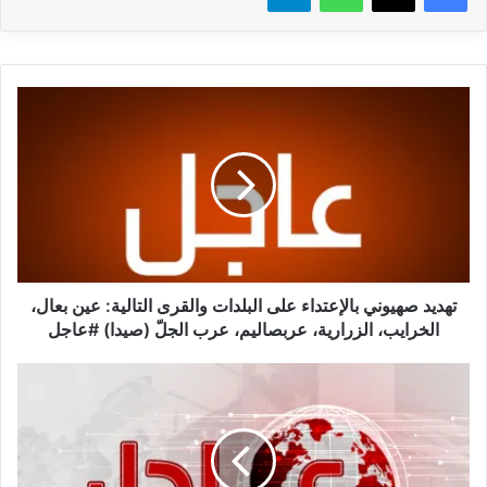
ت
ه
د
ي
د
ص
ه
ي
و
ن
تهديد صهيوني بالإعتداء على البلدات والقرى التالية: عين بعال،
ي
الخرايب، الزرارية، عربصاليم، عرب الجلّ (صيدا) #عاجل
ب
ا
م
ل
ر
إ
ا
ع
س
ت
ل
د