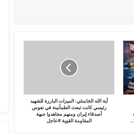
آ
ي
ة
ا
ل
ل
ه
ا
ل
خ
آية الله الخامنئي: الميزات البارزة للشهيد
ا
رئيسي كانت تبعث الطمأنينة في نفوس
م
أصدقاء إيران ومنهم مجاهدوا جبهة
ن
.
المقاومة القوية #عاجل
ئ
ي