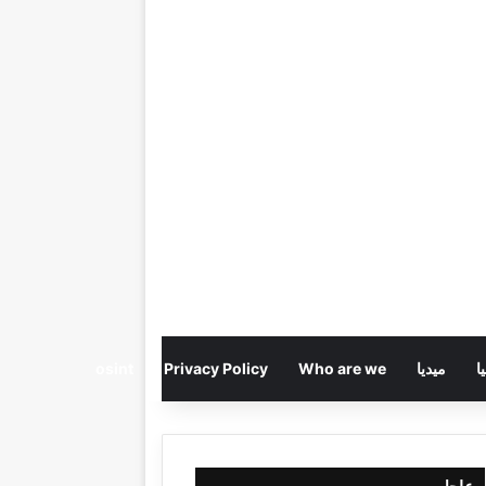
ا
ميديا
Who are we
Privacy Policy
osint