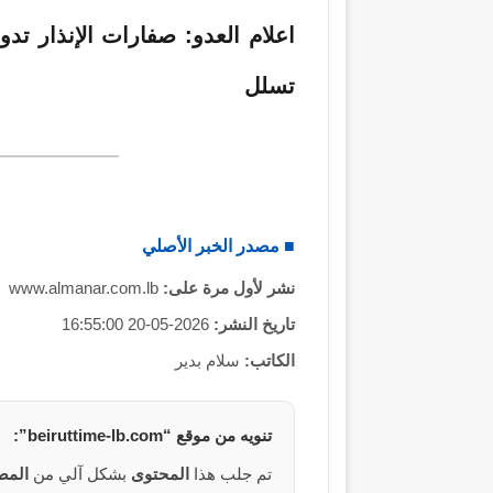
ل
ك
اعلام العدو: صفارات الإنذار ت
ت
تسلل
ر
و
ن
ي
ا
■ مصدر الخبر الأصلي
نشر لأول مرة على:
www.almanar.com.lb
تاريخ النشر:
2026-05-20 16:55:00
الكاتب:
سلام بدير
تنويه من
موقع
“beiruttime-lb.com”:
تم جلب هذا
المحتوى
بشكل آلي من
المص