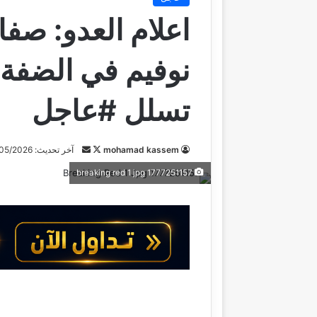
اعلام العدو: صفا
نوفيم في الضفة 
تسلل #عاجل
mohamad kassem
ت
أ
آخر تحديث: 20/05/2026
ا
ر
1777251157 breaking red 1 jpg
ب
س
ع
ل
ع
ب
ل
ر
ى
ي
X
د
ا
إ