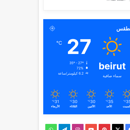
لطقس
27
℃
beirut
35º - 27º
72%
6.2 كيلومتر/ساعة
سماء صافية
31
30
30
35
3
℃
℃
℃
℃
℃
لسبت
الأحد
الأثنين
الثلاثاء
الأربعاء
ف
ب
ا
ت
و