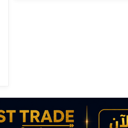
:
ا
ل
م
ي
ز
ا
ت
ا
ل
ب
ا
ر
ز
ة
ل
ل
ش
ه
ي
د