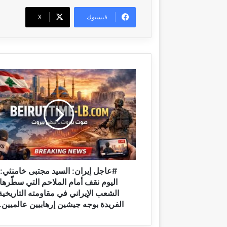
فيسبوك
‫X
#
ع
ا
ج
ل
إ
ي
ر
ا
ن
#عاجل إيران: السيد مجتبى خامنئي:
:
اليوم نقف أمام الملاحم التي سطّرها
ا
الشعب الإيراني في مقاومته التاريخية
ل
الفريدة بوجه جيشين إرهابيين عالميين..
س
ي