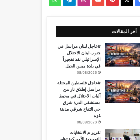
ي
X
ي
Y
ن
ي
ا
س
ن
o
س
ل
ت
أخر المقالات
ب
ت
u
ت
ق
س
#عاجل لبنان مراسل في
و
ي
T
ق
ر
ا
جنوب لبنان الاحتلال
الإسرائيلي نفذ تفجيراً
ك
ر
u
ر
ا
ب
في بلدة ميس الجبل
08/08/2026
ي
b
ا
م
#عاجل فلسطين المحتلة
س
e
م
مراسل إطلاق نار من
آليات الاحتلال في محيط
ت
مستشفى الدرة شرق
حي التفاح شرقي مدينة
غزة
08/08/2026
تقرير م الانتخابات
التمهيدية الأميركية تظهر