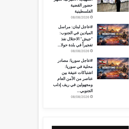
حضور القضية
الفلسطينية
08/08/2026
#عاجل لبنان: مراسل
الميادين في الجنوب:
“جيش” الاحتلال نفذ
تفجيراً في بلدة حولا…
08/08/2026
#عاجل سوريا: مصادر
محلية في سوريا:
اشتباكات عنيفة بين
عناصر من الأمن العام
ومجهولين في ريف إدلب
الجنوبي…
08/08/2026