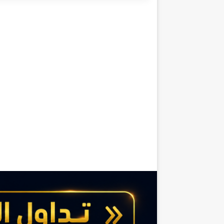
د
م
ج
ت
ب
ى
خ
ا
م
ن
ئ
ي
:
ا
ل
ي
و
م
ن
ق
ف