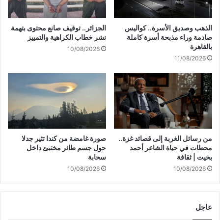
س
2
م
0
ة
-
الذهب وصديق الأسرة.. كواليس
الجزائر.. توقيف صانع محتوى بتهمة
ع
0
صادمة وراء مذبحة أسرة كاملة
نشر خطاب الكراهية والتمييز
ل
5
بالقاهرة
10/08/2026
ى
-
11/08/2026
ح
2
د
0
و
2
د
6
م
1
ص
2
ر
:
5
من رسائل الغربة إلى قصائد غزة..
صورة غامضة من كندا تثير جدلا
1
محطات في حياة الشاعر أحمد
حول جسم طائر مختبئ داخل
#
بخيت | ثقافة
سحابة
ع
10/08/2026
10/08/2026
ا
ج
ل
عاجل