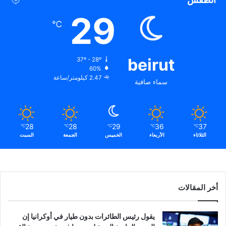
29
℃
beirut
37º - 28º
60%
2.47 كيلومتر/ساعة
سماء صافية
28
28
29
36
37
℃
℃
℃
℃
℃
الثلاثاء
الأربعاء
الخميس
الجمعة
السبت
أخر المقالات
يقول رئيس الطائرات بدون طيار في أوكرانيا إن