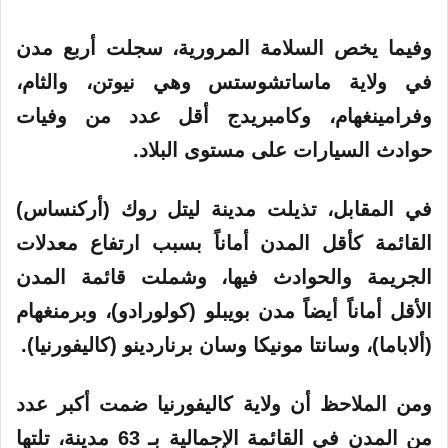
وفيما يخص السلامة المرورية، سجلت أربع مدن
في ولاية ماساتشوستس وهي نيوتن، والثام،
وفرامينغهام، وكامبريدج أقل عدد من وفيات
حوادث السيارات على مستوى البلاد.
في المقابل، تذيلت مدينة ليتل روك (أركنساس)
القائمة كأقل المدن أماناً بسبب ارتفاع معدلات
الجريمة والحوادث فيها، وشملت قائمة المدن
الأقل أماناً أيضاً مدن بويبلو (كولورادو)، وبرمنغهام
(ألاباما)، وسانتا مونيكا وسان برناردينو (كاليفورنيا).
ومن الملاحظ أن ولاية كاليفورنيا ضمت أكبر عدد
من المدن في القائمة الإجمالية بـ 63 مدينة، تلتها