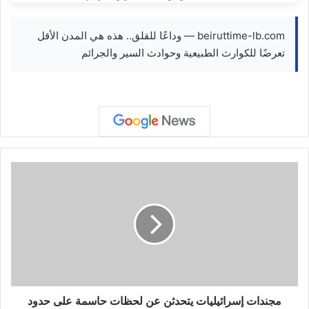
beiruttime-lb.com — وداعًا للقلق.. هذه هي المدن الأقل
تعرضًا للكوارث الطبيعية وحوادث السير والجرائم
م
ج
ن
د
ا
ت
إ
س
ر
ا
مجندات إسرائيليات يتحدثن عن لحظات حاسمة على حدود