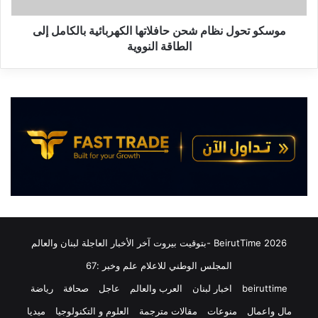
د
ل
م
ن
موسكو تحول نظام شحن حافلاتها الكهربائية بالكامل إلى
ي
ظ
الطاقة النووية
ر
ا
أ
م
ك
ش
ث
ح
ر
ن
م
ح
ن
ا
3
ف
0
ل
ط
ا
ا
ت
ئ
ه
ر
ا
2026 BeirutTime -بتوقيت بيروت آخر الأخبار العاجلة لبنان والعالم
ة
ا
م
المجلس الوطني للاعلام علم وخبر :67
ل
س
ك
beiruttime
اخبار لبنان
العرب والعالم
عاجل
صحافة
رياضة
ي
ه
ر
مال واعمال
منوعات
مقالات مترجمة
العلوم و التكنولوجيا
ميديا
ر