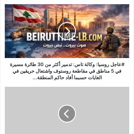
#
ع
ا
ج
ل
ر
و
س
ي
ا
#عاجل روسيا: وكالة تاس: تدمير أكثر من 30 طائرة مسيرة
:
في 5 مناطق في مقاطعة روستوف واشتعال حريقين في
و
الغابات حسبما أفاد حاكم المنطقة...
ك
ا
م
ل
و
ة
س
ت
ك
ا
و
س
ت
:
ح
ت
و