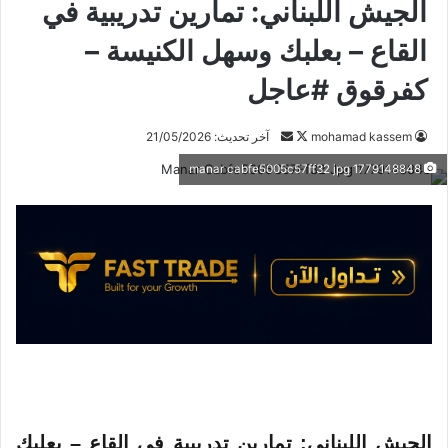
الجيش اللبناني: تمارين تدريبية في
القاع – بعلبك وسهل الكنيسة –
كفرقوق #عاجل
mohamad kassem
ت
أ
آخر تحديث: 21/05/2026
ا
ر
1779148848 manar cabfe5005c57ff32 jpg
ب
س
ع
ل
ع
ب
ل
ر
ى
ي
X
د
ا
إ
ل
ك
ت
الجيش اللبناني: تمارين تدريبية في القاع – بعلبك