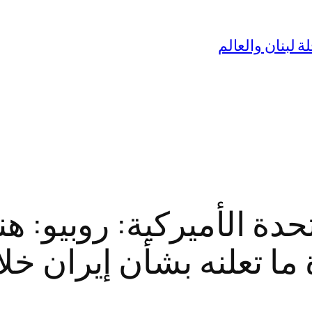
دة الأميركية: روبيو: ه
 ما تعلنه بشأن إيران خل