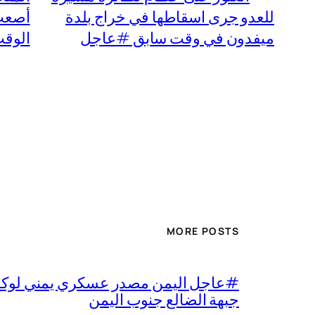
للعدو جرى اسقاطها في خراج بلدة
أصعب 
ميفدون في وقت سابق #عاجل
الوقت
MORE POSTS
#عاجل اليمن مصدر عسكري يمني لوكالة 
جبهة الضالع جنوب اليمن