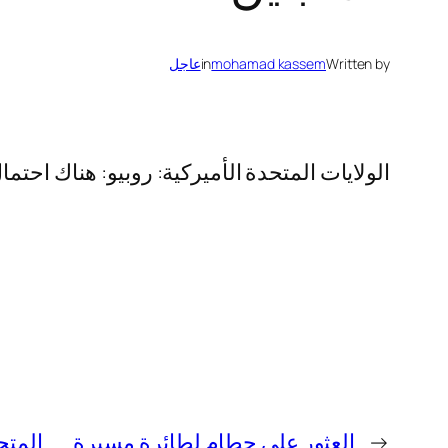
Written by
mohamad kassem
in
عاجل
الولايات المتحدة الأميركية: روبيو: هناك احتما
←
العثور على حطام لطائرة مسيرة
المتح