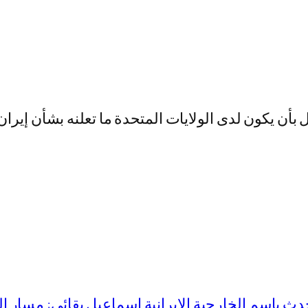
ل بأن يكون لدى الولايات المتحدة ما تعلنه بشأن إيران
دث باسم الخارجية الايرانية إسماعيل بقائي: مسار 