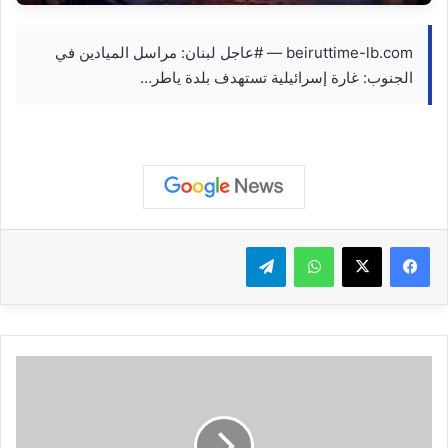
beiruttime-lb.com — #عاجل لبنان: مراسل الميادين في
الجنوب: غارة إسرائيلية تستهدف بلدة ياطر…
واتساب
تيلقرام
أ
ج
و
ا