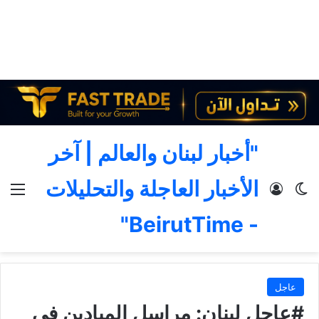
"أخبار لبنان والعالم | آخر
الأخبار العاجلة والتحليلات
الوضع المظلم
تسجيل الدخول
الق
- BeirutTime"
عاجل
#عاجل لبنان: مراسل الميادين في