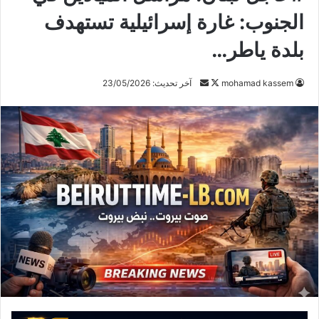
الجنوب: غارة إسرائيلية تستهدف
بلدة ياطر…
mohamad kassem
ت
أ
آخر تحديث: 23/05/2026
ا
ر
ب
س
ع
ل
ع
ب
ل
ر
ى
ي
X
د
ا
إ
ل
ك
ت
ر