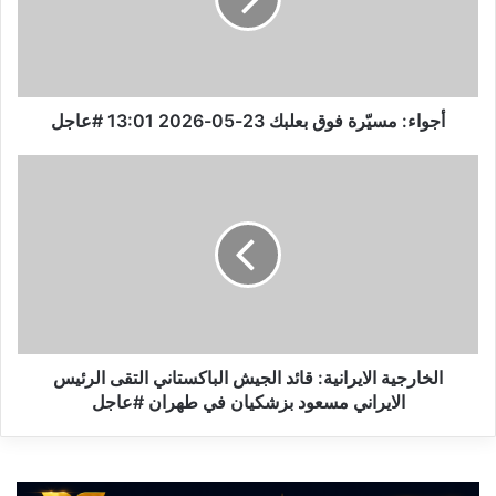
ء
:
م
س
يّ
ر
أجواء: مسيّرة فوق بعلبك 23-05-2026 13:01 #عاجل
ة
ف
ا
و
ل
ق
خ
ب
ا
ع
ر
ل
ج
ب
ي
ك
ة
2
ا
3
ل
الخارجية الايرانية: قائد الجيش الباكستاني التقى الرئيس
-
ا
الايراني مسعود بزشكيان في طهران #عاجل
0
ي
5
ر
-
ا
2
ن