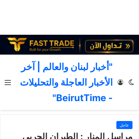
"أخبار لبنان والعالم | آخر
الأخبار العاجلة والتحليلات
الوضع المظلم
تسجيل الدخول
الق
- BeirutTime"
عاجل
مراسل المنار : الطيران الحربي