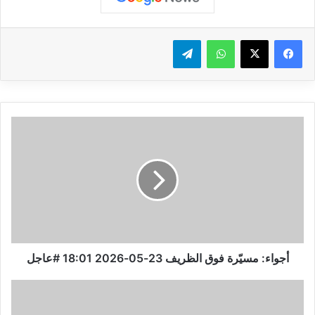
واتساب
تيلقرام
أ
ج
و
ا
ء
:
م
س
يّ
ر
أجواء: مسيّرة فوق الظريف 23-05-2026 18:01 #عاجل
ة
ف
و
و
ز