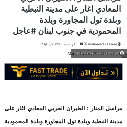
المعادي اغار على مدينة النبطية
وبلدة تول المجاورة وبلدة
المحمودية في جنوب لبنان #عاجل
mohamad kassem
ت
أ
آخر تحديث: 23/05/2026
ا
ر
manar cabfe5005c57ff32 jpg
ب
س
ع
ل
ع
ب
ل
ر
ى
ي
X
د
ا
إ
مراسل المنار : الطيران الحربي المعادي اغار على
ل
ك
مدينة النبطية وبلدة تول المجاورة وبلدة المحمودية
ت