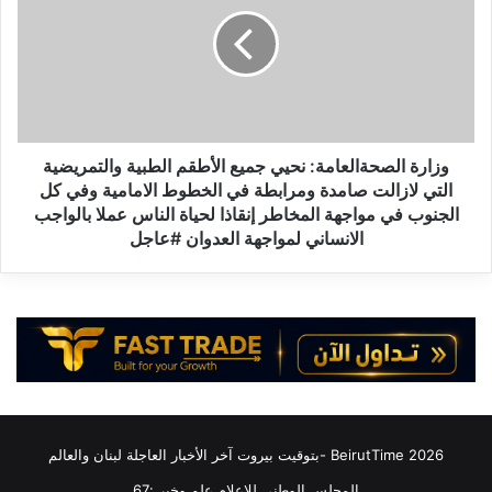
ق
ا
ا
ر
ل
ة
ظ
ا
ر
ل
ي
ص
ف
ح
2
ة
وزارة الصحةالعامة: نحيي جميع الأطقم الطبية والتمريضية
3
ا
التي لازالت صامدة ومرابطة في الخطوط الامامية وفي كل
-
ل
الجنوب في مواجهة المخاطر إنقاذا لحياة الناس عملا بالواجب
0
ع
الانساني لمواجهة العدوان #عاجل
5
ا
-
م
2
ة
0
:
2
ن
6
ح
1
ي
8
ي
:
ج
2026 BeirutTime -بتوقيت بيروت آخر الأخبار العاجلة لبنان والعالم
0
م
1
ي
المجلس الوطني للاعلام علم وخبر :67