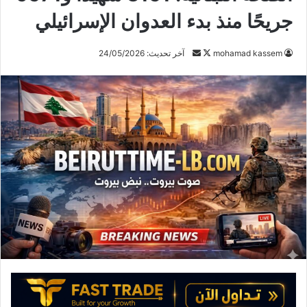
جريحًا منذ بدء العدوان الإسرائيلي
mohamad kassem
ت
أ
آخر تحديث: 24/05/2026
ا
ر
ب
س
ع
ل
ع
ب
ل
ر
ى
ي
X
د
ا
إ
ل
ك
ت
ر
و
ن