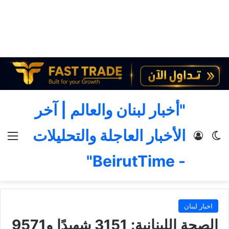
"أخبار لبنان والعالم | آخر
الأخبار العاجلة والتحليلات
الوضع المظلم
تسجيل الدخول
الق
- BeirutTime"
اخبار لبنان
الصحة اللبنانية: 3151 شهيدًا و9571