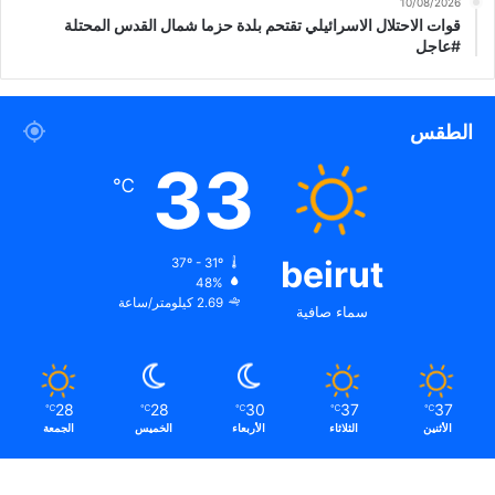
10/08/2026
ل
قوات الاحتلال الاسرائيلي تقتحم بلدة حزما شمال القدس المحتلة
و
#عاجل
أ
خ
ذ
ا
الطقس
ل
33
و
℃
ق
ت
ا
beirut
ل
37º - 31º
48%
ك
2.69 كيلومتر/ساعة
ا
سماء صافية
ف
ي
ل
ض
28
28
30
37
37
℃
℃
℃
℃
℃
م
الأثنين
الثلاثاء
الأربعاء
الخميس
الجمعة
ا
ن
إ