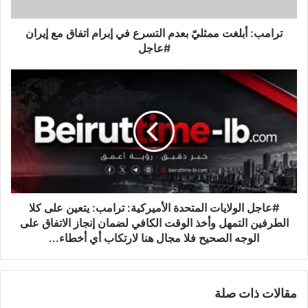
ب
ل
غ
ترامب: أبلغت ممثليّ بعدم التسرع في إبرام اتفاق مع إيران
ت
#عاجل
م
م
#
ث
ع
ل
ا
يّ
ج
ب
ل
ع
ا
د
ل
م
و
ا
ل
ل
ا
#عاجل الولايات المتحدة الأميركية: ترامب: يتعين على كلا
ت
ي
الطرفين التمهل وأخذ الوقت الكافي لضمان إنجاز الاتفاق على
س
ا
الوجه الصحيح فلا مجال هنا لارتكاب أي أخطاء...
ر
ت
ع
ا
ف
ل
ي
مقالات ذات صلة
م
إ
ت