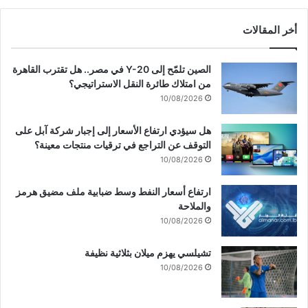
ن
ج
أخر المقالات
ا
ز
الصين تلمّح إلى Y-20 في مصر.. هل تقترب القاهرة
ا
من امتلاك طائرة النقل الاستراتيجي؟
ل
10/08/2026
ا
ت
ف
هل سيؤدي ارتفاع الأسعار إلى إجبار شركة آبل على
ا
التوقف عن التراجع في ترقيات منتجات معينة؟
ق
10/08/2026
ع
ل
ارتفاع أسعار النفط وسط ضبابية ملف مضيق هرمز
ى
والملاحة
ا
10/08/2026
ل
و
تشيلسي يهزم ميلان بثلاثية نظيفة
ج
10/08/2026
ه
ا
ل