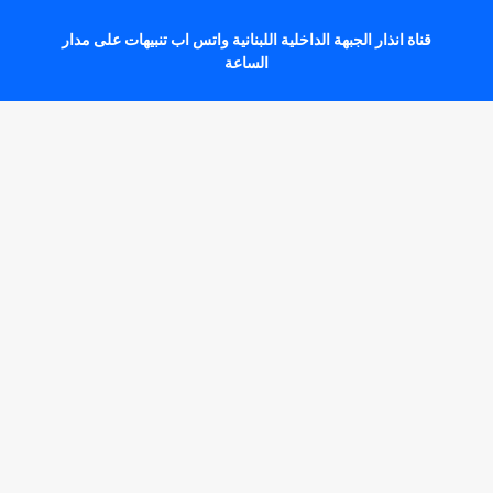
قناة انذار الجبهة الداخلية اللبنانية واتس اب تنبيهات على مدار
الساعة