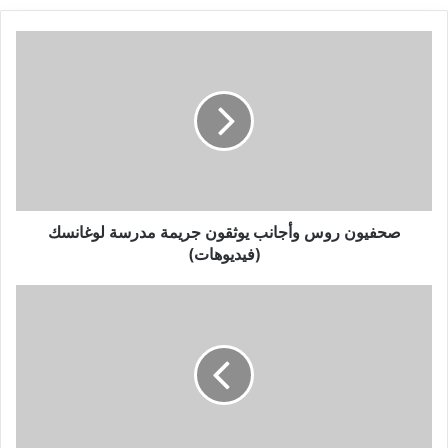
صحفيون
روس
وأجانب
يوثقون
جريمة
مدرسة
لوغانسك
(فيديوهات)
صحفيون روس وأجانب يوثقون جريمة مدرسة لوغانسك
(فيديوهات)
تحوّل
النظام
العالمي
من
الدول
القومية
إلى
الإمبراطوريات