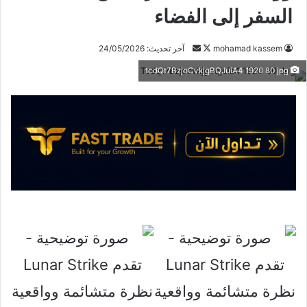
السفر إلى الفضاء
تابع
أرسل
mohamad kassem
آخر تحديث: 24/05/2026
على
بريدا
tcdQt7BzjoCvkjgBQJuiA4 1920 80 jpg
X
إلكترونيا