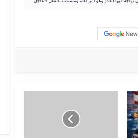
لتي نواجه فيها العدو وهو أمر قائم ومستتب بالفعل #عاجل
ق
ض
ت
إ
ي
ر
ا