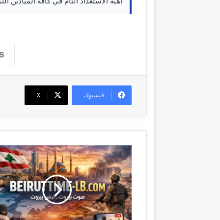
أهبة الاستعداد التام في كافة الميادين ا
فيسبوك
‫X
#
ع
ا
ج
ل
ا
ل