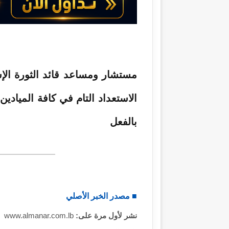
ى
ي
X
د
ا
إ
ل
ك
مستشار ومساعد قائد الثورة الإ
ت
الاستعداد التام في كافة الميادين
ر
و
بالفعل
ن
ي
ا
■ مصدر الخبر الأصلي
نشر لأول مرة على:
www.almanar.com.lb