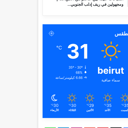
ومجهولين في ريف إدلب الجنوبي…
لطقس
31
℃
beirut
35º - 30º
68%
6.66 كيلومتر/ساعة
سماء صافية
30
30
29
35
3
℃
℃
℃
℃
℃
لسبت
الأحد
الأثنين
الثلاثاء
الأربعاء