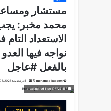
مستشار ومساعد ق
محمد مخبر: يجب 
الاستعداد التام ف
نواجه فيها العدو
بالفعل #عاجل
mohamad kassem
ت
أ
آخر تحديث: 24/05/2026
ا
ر
1777251157 breaking red 1 jpg
ب
س
ع
ل
ع
ب
ل
ر