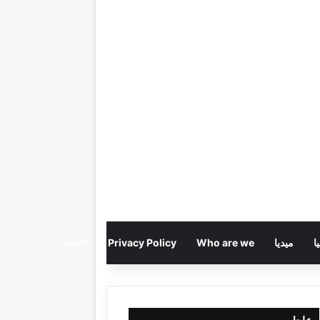
ا
ميديا
Who are we
Privacy Policy
osint