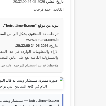
تاريخ النشر:
2026-05-24 20:32:00
الكاتب:
أحمد فرحات
تنويه من
موقع
“beiruttime-lb.com”:
تم جلب هذا
المحتوى
بشكل آلي من
المص
www.almanar.com.lb
بتاريخ:
2026-05-24 20:32:00
.
والمسؤولية الكاملة تقع على عاتق المص
ملاحظة:
قد يتم استخدام الترجمة الآلية في 
beiruttime-lb.com — مست