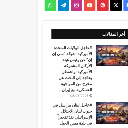
ف
ب
ا
ت
و
ي
X
ي
Y
ن
ي
ا
س
ن
o
س
ل
ت
أخر المقالات
ب
ت
u
ت
ق
س
#عاجل الولايات المتحدة
و
ي
T
ق
ر
ا
الأميركية: شبكة “سي إن
إن” عن رئيس هيئة
ك
ر
u
ر
ا
ب
الأركان المشتركة
الأميركية: واشنطن
ي
b
ا
م
بحاجة إلى البحث عن
مخرج من المواجهة
س
e
م
العسكرية مع إيران…
ت
08/08/2026
#عاجل لبنان مراسل في
جنوب لبنان الاحتلال
الإسرائيلي نفذ تفجيراً
في بلدة ميس الجبل