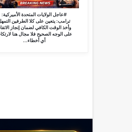
و
ل
ا
#عاجل الولايات المتحدة الأميركية:
ي
ترامب: يتعين على كلا الطرفين التمهل
ا
وأخذ الوقت الكافي لضمان إنجاز الاتفا
ت
على الوجه الصحيح فلا مجال هنا لارتكا
ا
أي أخطاء...
ل
م
ت
ح
د
ة
ا
ل
أ
م
ي
ر
ك
ي
ة