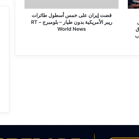
ن
ع
ل
قضت إيران على خمس أسطول طائرات
ى
ريبر الأمريكية بدون طيار – بلومبرج – RT
خ
ق
World News
م
ب
س
أ
س
ط
و
ل
ط
ا
ئ
ر
ا
ت
ر
ي
ب
ر